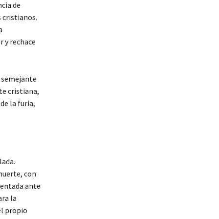
ncia de
 cristianos.
a
r y rechace
e semejante
e cristiana,
e la furia,
lada.
muerte, con
sentada ante
ara la
el propio