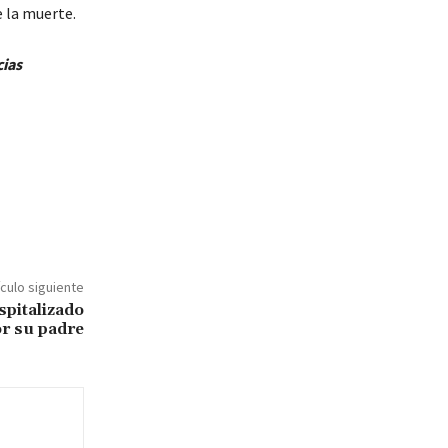
e la muerte.
cias
ículo siguiente
spitalizado
or su padre