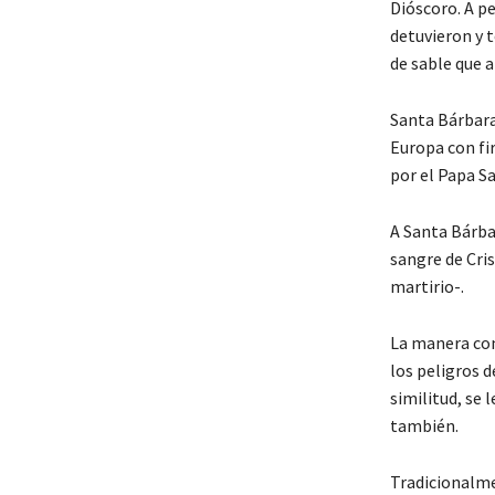
Dióscoro. A pe
detuvieron y t
de sable que a
Santa Bárbara
Europa con fi
por el Papa Sa
A Santa Bárbar
sangre de Cri
martirio-.
La manera com
los peligros d
similitud, se 
también.
Tradicionalme