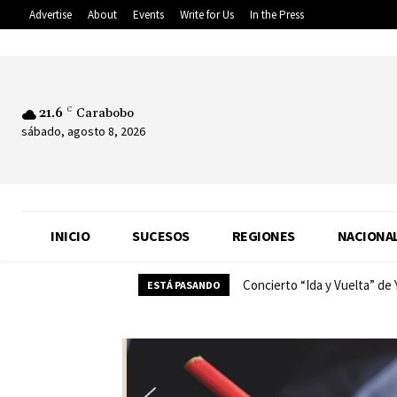
Advertise
About
Events
Write for Us
In the Press
21.6
C
Carabobo
sábado, agosto 8, 2026
INICIO
SUCESOS
REGIONES
NACIONA
Concierto “Ida y Vuelta” de
ESTÁ PASANDO