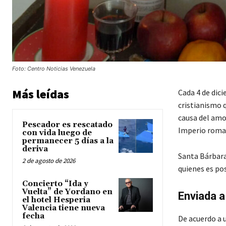
Foto: Centro Noticias Venezuela
Más leídas
Cada 4 de dici
cristianismo q
causa del amo
Pescador es rescatado
Imperio roman
con vida luego de
permanecer 5 días a la
deriva
Santa Bárbara
2 de agosto de 2026
quienes es po
Concierto “Ida y
Vuelta” de Yordano en
Enviada a
el hotel Hesperia
Valencia tiene nueva
fecha
De acuerdo a 