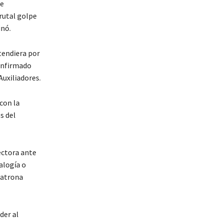
se
rutal golpe
inó.
tendiera por
confirmado
Auxiliadores.
con la
s del
ectora ante
alogía o
 patrona
der al