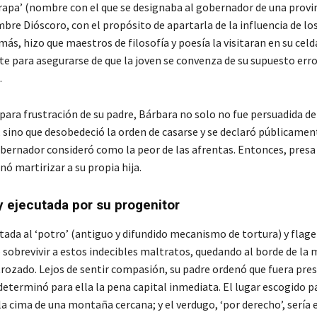
trapa’ (nombre con el que se designaba al gobernador de una provi
bre Dióscoro, con el propósito de apartarla de la influencia de los
ás, hizo que maestros de filosofía y poesía la visitaran en su celd
e para asegurarse de que la joven se convenza de su supuesto erro
.
para frustración de su padre, Bárbara no solo no fue persuadida d
 sino que desobedeció la orden de casarse y se declaró públicament
bernador consideró como la peor de las afrentas. Entonces, presa d
ó martirizar a su propia hija.
y ejecutada por su progenitor
tada al ‘potro’ (antiguo y difundido mecanismo de tortura) y flage
 sobrevivir a estos indecibles maltratos, quedando al borde de la 
trozado. Lejos de sentir compasión, su padre ordenó que fuera pre
 determinó para ella la pena capital inmediata. El lugar escogido p
la cima de una montaña cercana; y el verdugo, ‘por derecho’, sería 