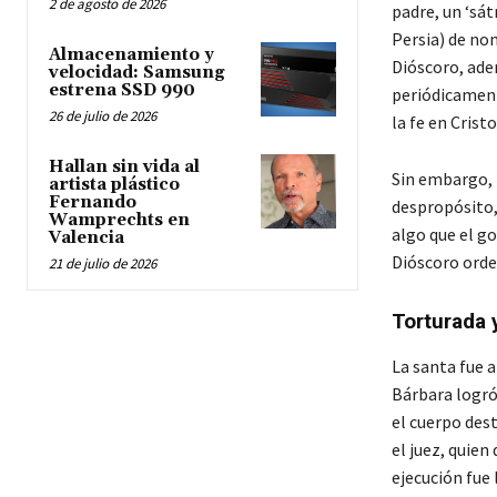
2 de agosto de 2026
padre, un ‘sá
Persia) de nom
Almacenamiento y
Dióscoro, adem
velocidad: Samsung
estrena SSD 990
periódicament
26 de julio de 2026
la fe en Cristo
Hallan sin vida al
Sin embargo, 
artista plástico
Fernando
despropósito,
Wamprechts en
algo que el go
Valencia
Dióscoro orden
21 de julio de 2026
Torturada 
La santa fue a
Bárbara logró
el cuerpo des
el juez, quien
ejecución fue 