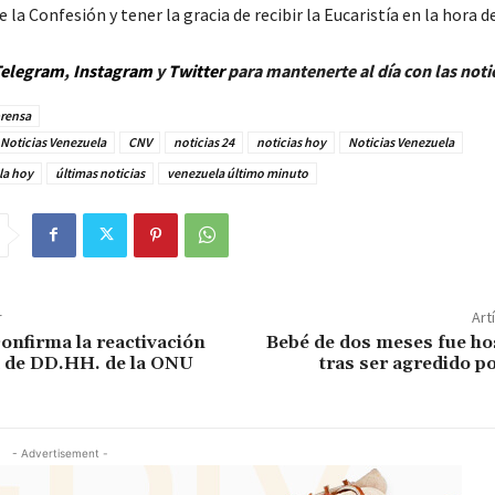
la Confesión y tener la gracia de recibir la Eucaristía en la hora d
elegram
,
Instagram
y
Twitt
er
para mantenerte al día con las noti
rensa
Noticias Venezuela
CNV
noticias 24
noticias hoy
Noticias Venezuela
la hoy
últimas noticias
venezuela último minuto
r
Art
onfirma la reactivación
Bebé de dos meses fue ho
na de DD.HH. de la ONU
tras ser agredido p
- Advertisement -