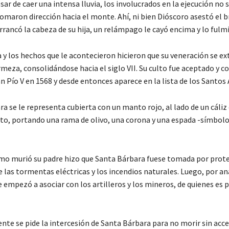
sar de caer una intensa lluvia, los involucrados en la ejecución no 
omaron dirección hacia el monte. Ahí, ni bien Dióscoro asestó el b
rrancó la cabeza de su hija, un relámpago le cayó encima y lo fulm
 y los hechos que le acontecieron hicieron que su veneración se ex
rmeza, consolidándose hacia el siglo VII. Su culto fue aceptado y 
n Pío V en 1568 y desde entonces aparece en la lista de los Santos 
a se le representa cubierta con un manto rojo, al lado de un cáliz 
sto, portando una rama de olivo, una corona y una espada -símbolo
o murió su padre hizo que Santa Bárbara fuese tomada por prot
e las tormentas eléctricas y los incendios naturales. Luego, por an
le empezó a asociar con los artilleros y los mineros, de quienes es
nte se pide la intercesión de Santa Bárbara para no morir sin acce