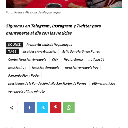
Foto: Prensa Alcaldía de Naguanagua
Síguenos en
Telegram
,
Instagram
y
Twitt
er
para
mantenerte al día con las noticias
SOURCE
Prensa Alcaldía de Naguanagua
TAGS
alcaldesa Ana González
Asilo San Martín de Porres
Centro Noticias Venezuela
CNV
Héctor Berría
noticias 24
noticias hoy
Noticias Venezuela
noticias venezuela hoy
Parranda Flor y Poder
presidente de la Fundación Asilo San Martín de Porres
últimas noticias
venezuela último minuto