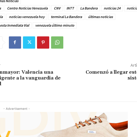
mas Noticias
s
Centro Noticias Venezuela
CNV
INTT
La Bandera
noticias 24
notici
la
noticias venezuela hoy
terminal La Bandera
últimas noticias
sta Inmediata Vial
venezuela último minuto
r
Art
enmayor: Valencia una
Comenzó a llegar est
igente a la vanguardia de
sis
d
- Advertisement -