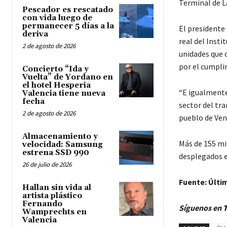
Terminal de L
Pescador es rescatado
con vida luego de
permanecer 5 días a la
El presidente
deriva
real del Insti
2 de agosto de 2026
unidades que o
por el cumplim
Concierto “Ida y
Vuelta” de Yordano en
el hotel Hesperia
“E igualmente
Valencia tiene nueva
fecha
sector del tra
2 de agosto de 2026
pueblo de Ven
Almacenamiento y
Más de 155 mi
velocidad: Samsung
estrena SSD 990
desplegados en
26 de julio de 2026
Fuente: Últi
Hallan sin vida al
artista plástico
Fernando
Síguenos en
T
Wamprechts en
Valencia