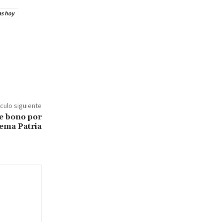
as hoy
ículo siguiente
e bono por
tema Patria