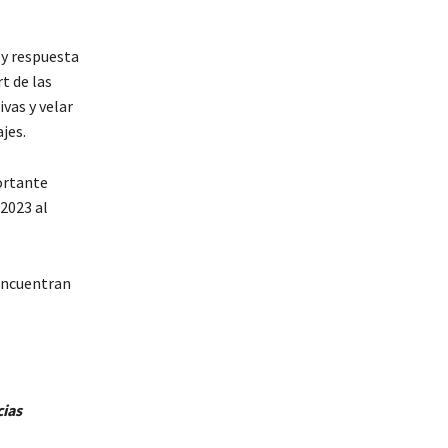
 y respuesta
t de las
vas y velar
jes.
ortante
 2023 al
 encuentran
cias