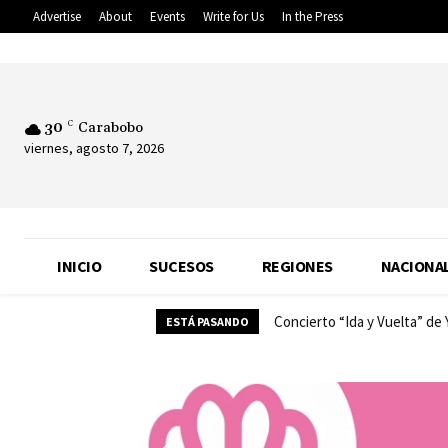
Advertise
About
Events
Write for Us
In the Press
30
C
Carabobo
viernes, agosto 7, 2026
INICIO
SUCESOS
REGIONES
NACIONA
Concierto “Ida y Vuelta” de
ESTÁ PASANDO