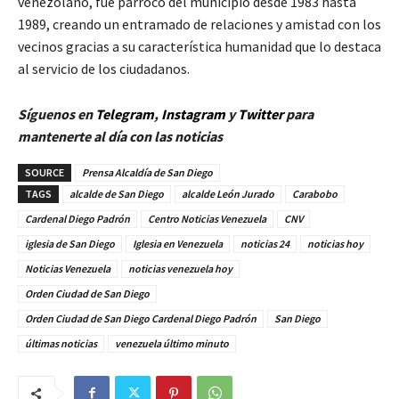
venezolano, fue párroco del municipio desde 1983 hasta
1989, creando un entramado de relaciones y amistad con los
vecinos gracias a su característica humanidad que lo destaca
al servicio de los ciudadanos.
Síguenos en
Telegram
,
Instagram
y
Twitt
er
para
mantenerte al día con las noticias
SOURCE
Prensa Alcaldía de San Diego
TAGS
alcalde de San Diego
alcalde León Jurado
Carabobo
Cardenal Diego Padrón
Centro Noticias Venezuela
CNV
iglesia de San Diego
Iglesia en Venezuela
noticias 24
noticias hoy
Noticias Venezuela
noticias venezuela hoy
Orden Ciudad de San Diego
Orden Ciudad de San Diego Cardenal Diego Padrón
San Diego
últimas noticias
venezuela último minuto