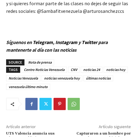
y si quieres formar parte de las clases no dejes de seguir las
redes sociales: @Sambafitvenezuela @arturosanchezccs
Síguenos en
Telegram
,
Instagram
y
Twitt
er
para
mantenerte al día con las noticias
SOURCE
Nota de prensa
TAGS
Centro Noticias Venezuela
CNV
noticias 24
noticias hoy
Noticias Venezuela
noticias venezuela hoy
últimas noticias
venezuela último minuto
Artículo anterior
Artículo siguiente
UTS Valencia anuncia sus
Capturaron a un hombre por