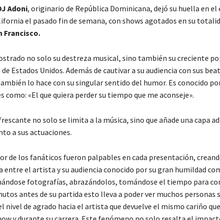
DJ Adoni
, originario de República Dominicana, dejó su huella en el
lifornia el pasado fin de semana, con shows agotados en su totali
n Francisco.
strado no solo su destreza musical, sino también su creciente po
 de Estados Unidos. Además de cautivar a su audiencia con sus bea
 también lo hace con su singular sentido del humor. Es conocido po
s como: «El que quiera perder su tiempo que me aconseje».
rescante no solo se limita a la música, sino que añade una capa ad
to a sus actuaciones.
mor de los fanáticos fueron palpables en cada presentación, crean
a entre el artista y su audiencia conocido por su gran humildad c
ándose fotografías, abrazándolos, tomándose el tiempo para co
nutos antes de su partida esto lleva a poder ver muchos personas 
nivel de agrado hacia el artista que devuelve el mismo cariño que 
how y durante su carrera. Este fenómeno no solo resalta el impact