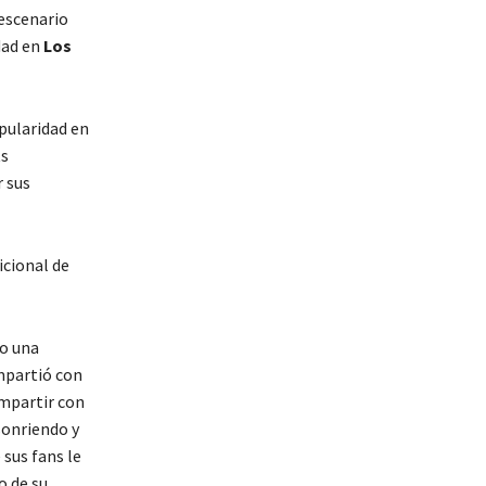
 escenario
dad en
Los
pularidad en
ts
r sus
icional de
do una
ompartió con
mpartir con
sonriendo y
sus fans le
o de su