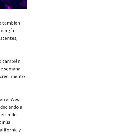
ue también
energía
istentes,
no también
 de semana
 crecimiento
 en el West
adeciendo a
metiendo
tinúa
lifornia y