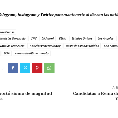
elegram
,
Instagram
y
Twitt
er
para mantenerte al día con las noti
 de Prensa
Noticias Venezuela
CNV
DJ Adoni
EEUU
Estados Unidos
Los Ángeles
Noticias Venezuela
noticias venezuela hoy
Oeste de Estados Unidos
San Franc
USA
venezuela último minuto
r
Art
portó sismo de magnitud
Candidatas a Reina d
ia
Y