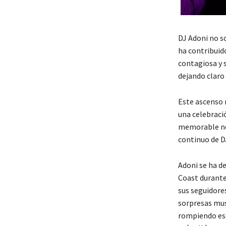
DJ Adoni no s
ha contribuido
contagiosa y 
dejando claro 
Este ascenso 
una celebració
memorable no 
continuo de D
Adoni se ha d
Coast durante 
sus seguidore
sorpresas mus
rompiendo esq