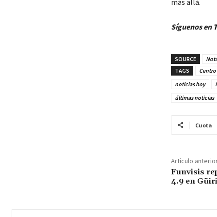
más allá.
Síguenos en
T
SOURCE
Nota
TAGS
Centro 
noticias hoy
últimas noticias
Cuota
Artículo anterio
Funvisis re
4.9 en Güir