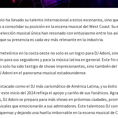
olo ha llevado su talento internacional a estos escenarios, sino q
 a consolidar su posición en la escena musical del West Coast. Su 
selección musical única han resonado con entusiasmo entre los as
que su presencia es cada vez más relevante en la industria.
meteórico en la costa oeste no solo es un logro para DJ Adoni, si
n para sus seguidores y para la música latina en general. Este fin
solo ha sido testigo de shows impresionantes, sino también del
J Adoni en el panorama musical estadounidense.
estacado como el DJ más carismático de América Latina, y su éxito
este inicio del 2024 refleja el apoyo y cariño de sus fanáticos. Agr
s, DJ Adoni se prepara para más shows en próximas ciudades, pro
icales que emocionarán a sus admiradores. Este talentoso DJ con
uemas y dejando una huella imborrable en la escena musical de Ca