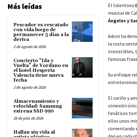
Más leídas
El talentoso
musical de Ca
Ángeles y Sa
Pescador es rescatado
con vida luego de
permanecer 5 días a la
Adoni ha demo
deriva
la costa oeste
2 de agosto de 2026
irresistibles,
famosas frase
Concierto “Ida y
Vuelta” de Yordano en
el hotel Hesperia
Su enfoque ref
Valencia tiene nueva
fecha
entretenimien
2 de agosto de 2026
El cariño y a
Almacenamiento y
conexión únic
velocidad: Samsung
estrena SSD 990
fanáticos tom
26 de julio de 2026
ellos unos mi
comentando el 
Hallan sin vida al
dan en cada s