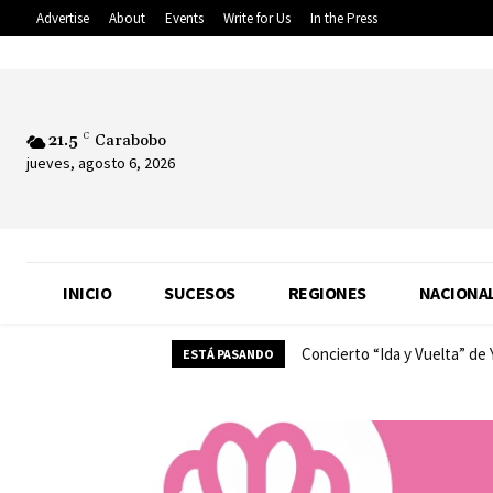
Advertise
About
Events
Write for Us
In the Press
21.5
C
Carabobo
jueves, agosto 6, 2026
INICIO
SUCESOS
REGIONES
NACIONA
Concierto “Ida y Vuelta” de
ESTÁ PASANDO