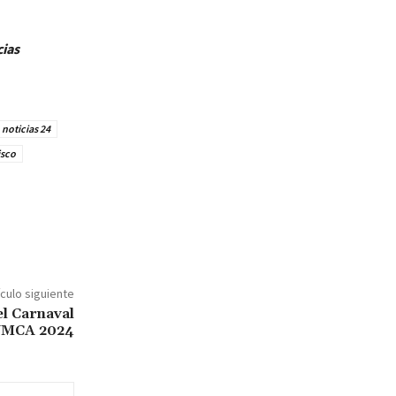
cias
noticias 24
isco
ículo siguiente
el Carnaval
MCA 2024