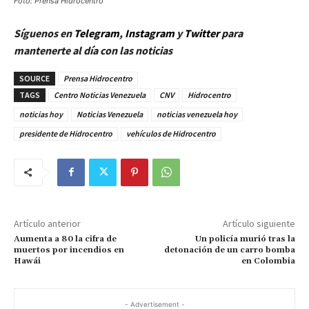
Foto: Prensa Hidrocentro
Síguenos en
Telegram
,
Instagram
y
Twitt
er
para
mantenerte al día con las noticias
SOURCE
Prensa Hidrocentro
TAGS
Centro Noticias Venezuela
CNV
Hidrocentro
noticias hoy
Noticias Venezuela
noticias venezuela hoy
presidente de Hidrocentro
vehículos de Hidrocentro
Artículo anterior
Artículo siguiente
Aumenta a 80 la cifra de
Un policía murió tras la
muertos por incendios en
detonación de un carro bomba
Hawái
en Colombia
- Advertisement -