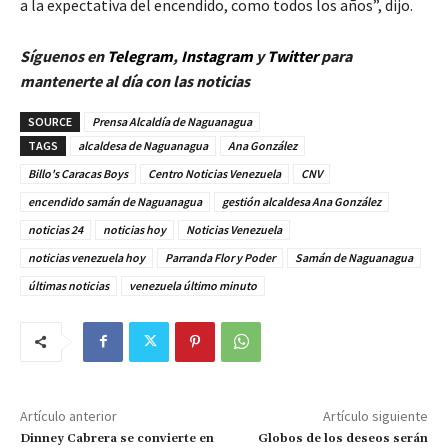
a la expectativa del encendido, como todos los años”, dijo.
Síguenos en
Telegram
,
Instagram
y
Twitt
er
para
mantenerte al día con las noticias
SOURCE
Prensa Alcaldía de Naguanagua
TAGS
alcaldesa de Naguanagua
Ana González
Billo's Caracas Boys
Centro Noticias Venezuela
CNV
encendido samán de Naguanagua
gestión alcaldesa Ana González
noticias 24
noticias hoy
Noticias Venezuela
noticias venezuela hoy
Parranda Flor y Poder
Samán de Naguanagua
últimas noticias
venezuela último minuto
Artículo anterior
Artículo siguiente
Dinney Cabrera se convierte en
Globos de los deseos serán