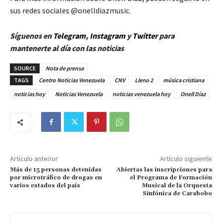
sus redes sociales @onelldiazmusic.
Síguenos en
Telegram
,
Instagram
y
Twitt
er
para
mantenerte al día con las noticias
SOURCE
Nota de prensa
TAGS
Centro Noticias Venezuela
CNV
Lleno 2
música cristiana
noticias hoy
Noticias Venezuela
noticias venezuela hoy
Onell Díaz
Artículo anterior
Artículo siguiente
Más de 15 personas detenidas
Abiertas las inscripciones para
por microtráfico de drogas en
el Programa de Formación
varios estados del país
Musical de la Orquesta
Sinfónica de Carabobo