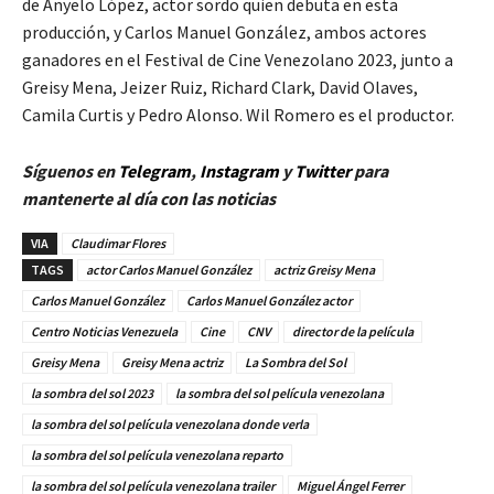
de Anyelo López, actor sordo quien debuta en esta
producción, y Carlos Manuel González, ambos actores
ganadores en el Festival de Cine Venezolano 2023, junto a
Greisy Mena, Jeizer Ruiz, Richard Clark, David Olaves,
Camila Curtis y Pedro Alonso. Wil Romero es el productor.
Síguenos en
Telegram
,
Instagram
y
Twitt
er
para
mantenerte al día con las noticias
VIA
Claudimar Flores
TAGS
actor Carlos Manuel González
actriz Greisy Mena
Carlos Manuel González
Carlos Manuel González actor
Centro Noticias Venezuela
Cine
CNV
director de la película
Greisy Mena
Greisy Mena actriz
La Sombra del Sol
la sombra del sol 2023
la sombra del sol película venezolana
la sombra del sol película venezolana donde verla
la sombra del sol película venezolana reparto
la sombra del sol película venezolana trailer
Miguel Ángel Ferrer