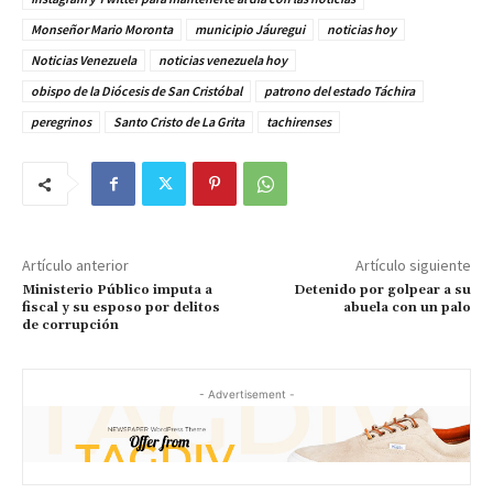
Monseñor Mario Moronta
municipio Jáuregui
noticias hoy
Noticias Venezuela
noticias venezuela hoy
obispo de la Diócesis de San Cristóbal
patrono del estado Táchira
peregrinos
Santo Cristo de La Grita
tachirenses
Artículo anterior
Artículo siguiente
Ministerio Público imputa a
Detenido por golpear a su
fiscal y su esposo por delitos
abuela con un palo
de corrupción
- Advertisement -