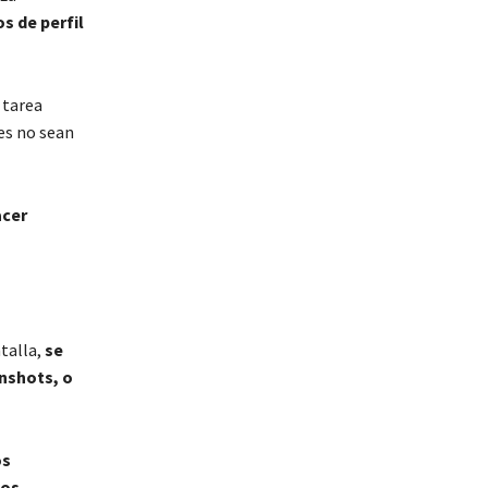
s de perfil
 tarea
nes no sean
acer
ntalla,
se
enshots, o
os
los