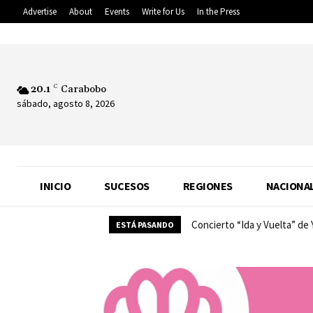
Advertise
About
Events
Write for Us
In the Press
20.1
C
Carabobo
sábado, agosto 8, 2026
INICIO
SUCESOS
REGIONES
NACIONA
Concierto “Ida y Vuelta” de
ESTÁ PASANDO