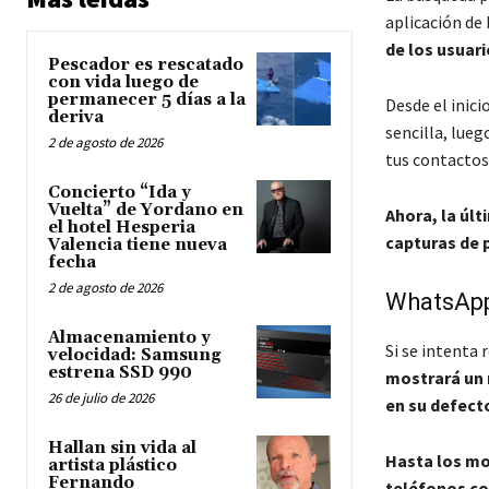
aplicación de 
de los usuari
Pescador es rescatado
con vida luego de
permanecer 5 días a la
Desde el inici
deriva
sencilla, lueg
2 de agosto de 2026
tus contactos
Concierto “Ida y
Vuelta” de Yordano en
Ahora, la úl
el hotel Hesperia
capturas de p
Valencia tiene nueva
fecha
2 de agosto de 2026
WhatsApp 
Almacenamiento y
Si se intenta 
velocidad: Samsung
estrena SSD 990
mostrará un 
26 de julio de 2026
en su defect
Hallan sin vida al
Hasta los mo
artista plástico
Fernando
teléfonos co