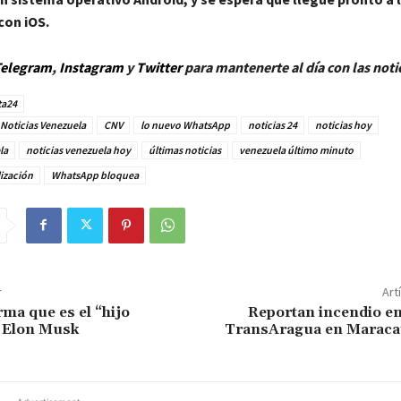
con iOS.
elegram
,
Instagram
y
Twitt
er
para mantenerte al día con las noti
ta24
Noticias Venezuela
CNV
lo nuevo WhatsApp
noticias 24
noticias hoy
la
noticias venezuela hoy
últimas noticias
venezuela último minuto
ización
WhatsApp bloquea
r
Art
rma que es el “hijo
Reportan incendio en
e Elon Musk
TransAragua en Maraca