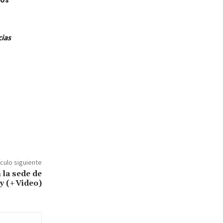
cias
ículo siguiente
 la sede de
y (+Video)