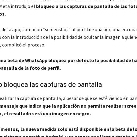
Meta introdujo el
bloqueo a las capturas de pantalla de las foto
os.
o de la app, tomar un “screenshot” al perfil de una persona era una
o con la introducción de la posibilidad de ocultar la imagen a quie
, complicó el proceso.
tima beta de WhatsApp bloquea por defecto la posibilidad de h
antalla de la foto de perfil.
bloquea las capturas de pantalla
realizar la captura de pantalla, a pesar de que se esté viendo en pa
mensaje que indica que la aplicación no permite realizar scre
o, el resultado será una imagen en negro.
mentos, la nueva medida solo está disponible en la beta de l
n sistema operativo Android, y se espera que llegue pronto a 