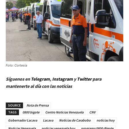
Foto: Cortesía
Síguenos en
Telegram
,
Instagram
y
Twitt
er
para
mantenerte al día con las noticias
SOURCE
Nota de Prensa
TAGS
0800 bigote
Centro Noticias Venezuela
CNV
Gobernador Lacava
Lacava
Noticias de Carabobo
noticias hoy
Noticias Venezuela
noticias venezuela hoy
programa 0800-Bigote