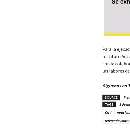
Para la ejecuc
Instituto Aut
con la colabo
las labores de
Síguenos en
T
SOURCE
Pren
TAGS
3 de d
CNV
noticias 
referendo consul