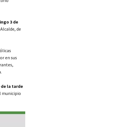
torio
ingo 3 de
Alcalde, de
ólicas
or en sus
rantes,
.
 de la tarde
l municipio