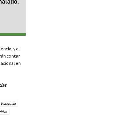
encia, y el
rán contar
nacional en
cias
s Venezuela
ltivo