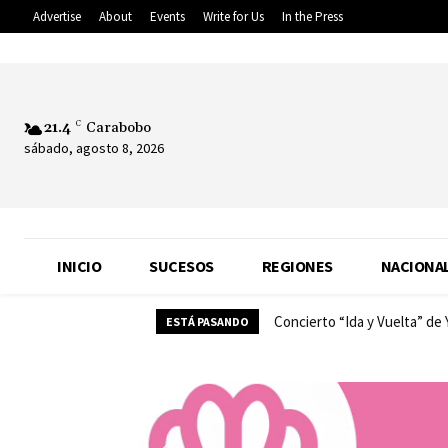
Advertise
About
Events
Write for Us
In the Press
21.4
C
Carabobo
sábado, agosto 8, 2026
INICIO
SUCESOS
REGIONES
NACIONA
Concierto “Ida y Vuelta” de
ESTÁ PASANDO