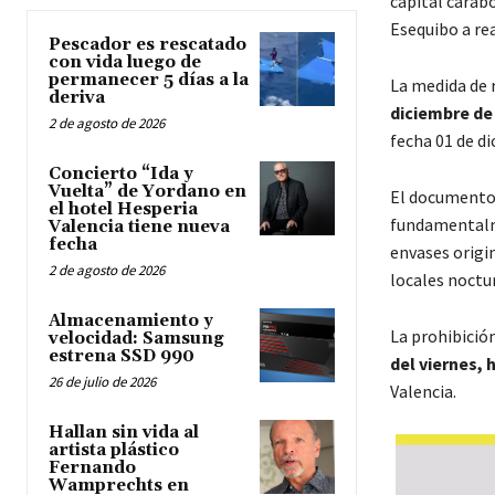
capital carabo
Esequibo a rea
Pescador es rescatado
con vida luego de
permanecer 5 días a la
La medida de 
deriva
diciembre de
2 de agosto de 2026
fecha 01 de di
Concierto “Ida y
Vuelta” de Yordano en
El documento 
el hotel Hesperia
fundamentalme
Valencia tiene nueva
fecha
envases origi
2 de agosto de 2026
locales noctur
Almacenamiento y
La prohibición
velocidad: Samsung
estrena SSD 990
del viernes, 
26 de julio de 2026
Valencia.
Hallan sin vida al
artista plástico
Fernando
Wamprechts en