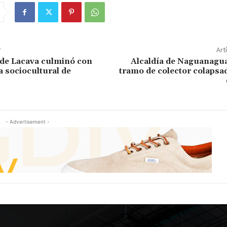
r
Art
de Lacava culminó con
Alcaldía de Naguanagua
a sociocultural de
tramo de colector colapsa
- Advertisement -