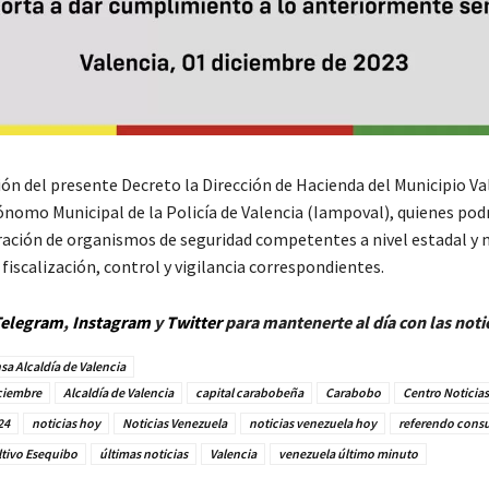
ión del presente Decreto la Dirección de Hacienda del Municipio Val
ónomo Municipal de la Policía de Valencia (Iampoval), quienes pod
ración de organismos de seguridad competentes a nivel estadal y 
 fiscalización, control y vigilancia correspondientes.
elegram
,
Instagram
y
Twitt
er
para mantenerte al día con las noti
sa Alcaldía de Valencia
iciembre
Alcaldía de Valencia
capital carabobeña
Carabobo
Centro Noticia
24
noticias hoy
Noticias Venezuela
noticias venezuela hoy
referendo consu
tivo Esequibo
últimas noticias
Valencia
venezuela último minuto