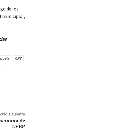
go de los
l municipio”,
cias
ezuela
CNV
ículo siguiente
 semana de
LVBP