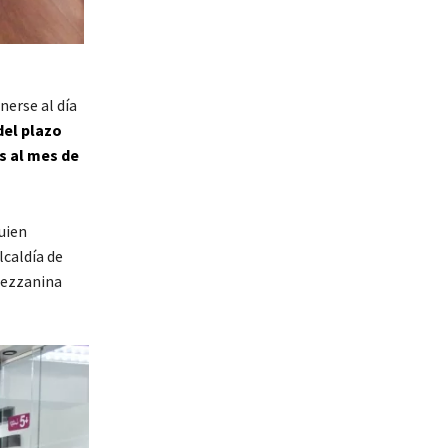
nerse al día
del plazo
s al mes de
uien
lcaldía de
 mezzanina