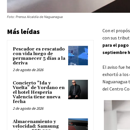
Foto: Prensa Alcaldía de Naguanagua
Más leídas
Con el propós
con sus tribu
para el pago
Pescador es rescatado
septiembre h
con vida luego de
permanecer 5 días a la
deriva
El aviso fue h
2 de agosto de 2026
exhortó a los 
Naguanagua tie
Concierto “Ida y
Vuelta” de Yordano en
del Centro Co
el hotel Hesperia
Valencia tiene nueva
fecha
2 de agosto de 2026
Almacenamiento y
velocidad: Samsung