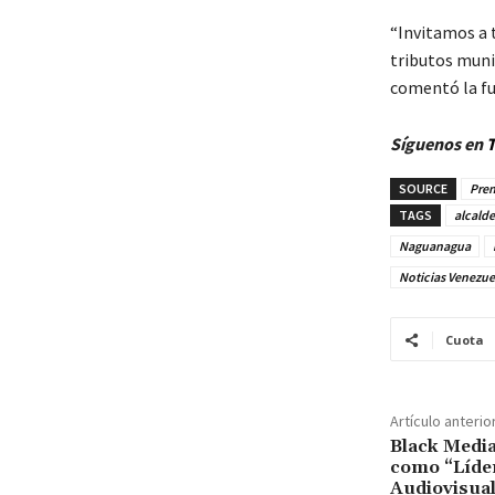
“Invitamos a 
tributos muni
comentó la fu
Síguenos en
T
SOURCE
Pren
TAGS
alcald
Naguanagua
Noticias Venezue
Cuota
Artículo anterio
Black Medi
como “Líde
Audiovisual