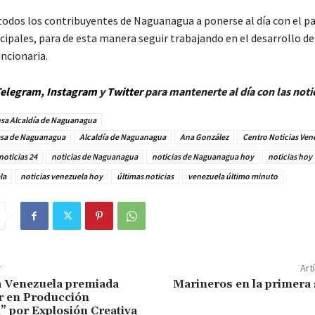
todos los contribuyentes de Naguanagua a ponerse al día con el pa
cipales, para de esta manera seguir trabajando en el desarrollo de
ncionaria.
elegram
,
Instagram
y
Twitter
para mantenerte al día con las noti
sa Alcaldía de Naguanagua
esa de Naguanagua
Alcaldía de Naguanagua
Ana González
Centro Noticias Ven
noticias 24
noticias de Naguanagua
noticias de Naguanagua hoy
noticias hoy
la
noticias venezuela hoy
últimas noticias
venezuela último minuto
r
Art
a Venezuela premiada
Marineros en la primera
r en Producción
” por Explosión Creativa