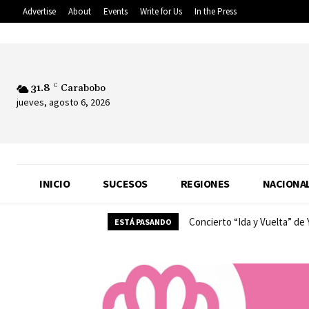
Advertise
About
Events
Write for Us
In the Press
31.8
C
Carabobo
jueves, agosto 6, 2026
INICIO
SUCESOS
REGIONES
NACIONA
Concierto “Ida y Vuelta” de
ESTÁ PASANDO