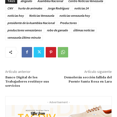
TAGS
abigeato
Asamblea Nacional
Centro Noticias Venezuela
CNV
hurto de animales
Jorge Rodríguez
noticias 24
noticias hoy
Noticias Venezuela
noticias venezuela hoy
presidente de la Asamblea Nacional
Productores
productores venezolanos
robo de ganado
últimas noticias
venezuela último minuto
Artículo anterior
Artículo siguiente
Banco Digital de los
Demolerán sección fallida del
Trabajadores restituye sus
Puente Santa Rosa en Lara
servicios
- Advertisement -