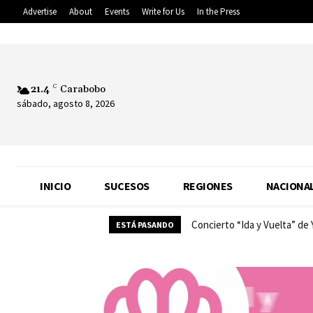
Advertise
About
Events
Write for Us
In the Press
21.4
C
Carabobo
sábado, agosto 8, 2026
INICIO
SUCESOS
REGIONES
NACIONA
Concierto “Ida y Vuelta” de Y
Almacenamiento y velocid
ESTÁ PASANDO