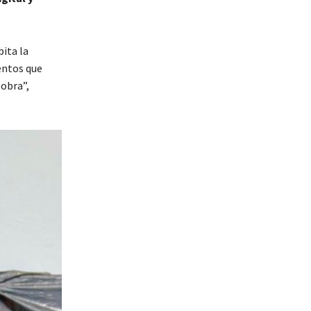
ita la
entos que
 obra”,