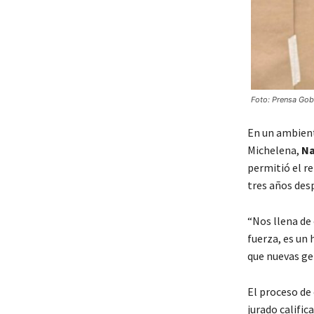
Foto: Prensa Go
En un ambiente
Michelena,
Na
permitió el r
tres años desp
“Nos llena de
fuerza, es un
que nuevas ge
El proceso de 
jurado calific