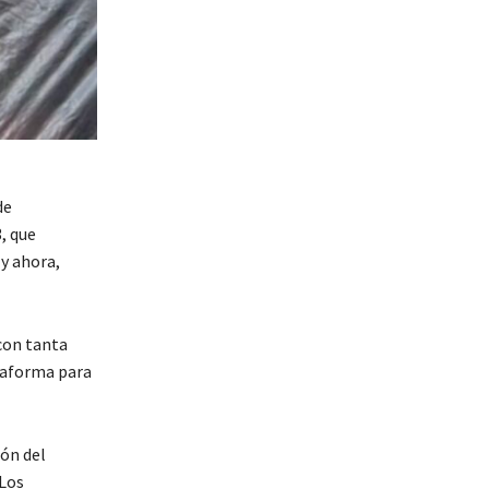
de
, que
y ahora,
con tanta
ataforma para
ión del
 Los