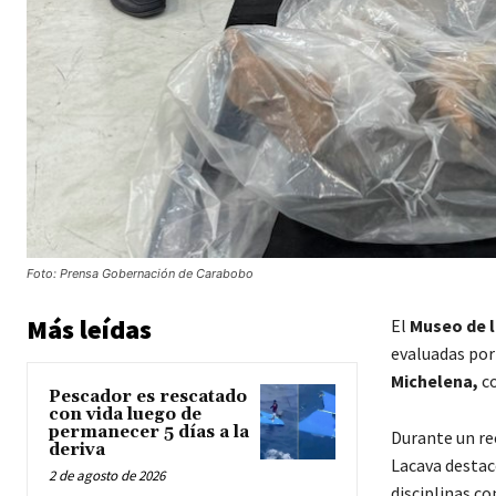
Foto: Prensa Gobernación de Carabobo
Más leídas
El
Museo de l
evaluadas por 
Michelena,
co
Pescador es rescatado
con vida luego de
permanecer 5 días a la
Durante un re
deriva
Lacava destacó
2 de agosto de 2026
disciplinas c