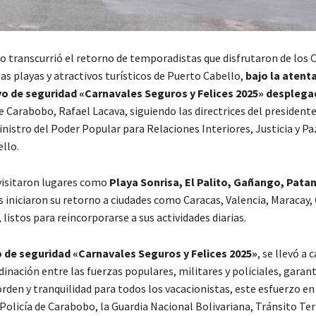
to transcurrió el retorno de temporadistas que disfrutaron de los 
as playas y atractivos turísticos de Puerto Cabello,
bajo la atenta
ivo de seguridad «Carnavales Seguros y Felices 2025» despleg
 Carabobo, Rafael Lacava, siguiendo las directrices del presidente
nistro del Poder Popular para Relaciones Interiores, Justicia y Pa
llo.
visitaron lugares como
Playa Sonrisa, El Palito, Gañango, Pat
 iniciaron su retorno a ciudades como Caracas, Valencia, Maracay, 
listos para reincorporarse a sus actividades diarias.
o de seguridad «Carnavales Seguros y Felices 2025»
, se llevó a 
inación entre las fuerzas populares, militares y policiales, garan
rden y tranquilidad para todos los vacacionistas, este esfuerzo en
 Policía de Carabobo, la Guardia Nacional Bolivariana, Tránsito Ter