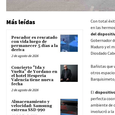
Más leídas
Con total éxi
en las hermos
del disposit
Pescador es rescatado
Gobernador de
con vida luego de
permanecer 5 días a la
Maduro y el mi
deriva
Diosdado Cabe
2 de agosto de 2026
Bañistas que 
Concierto “Ida y
Vuelta” de Yordano en
otros espacios
el hotel Hesperia
Barquisimeto, 
Valencia tiene nueva
fecha
2 de agosto de 2026
El
dispositiv
perfecta coord
Almacenamiento y
ambiente de o
velocidad: Samsung
estrena SSD 990
involucró a la