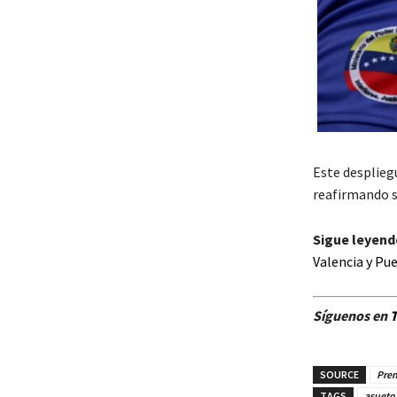
Este desplieg
reafirmando s
Sigue leyend
Valencia y Pu
Síguenos en
T
SOURCE
Pren
TAGS
asueto