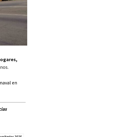
hogares,
nos.
rnaval en
cias
nitarios 2025