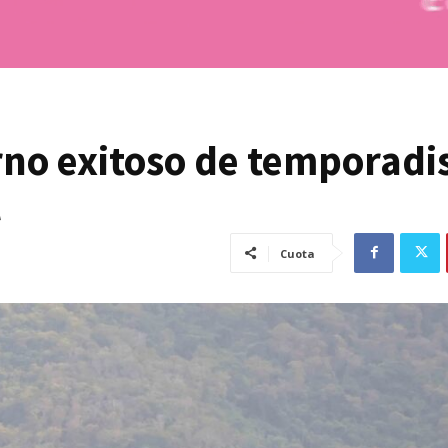
rno exitoso de temporadi
l
Cuota