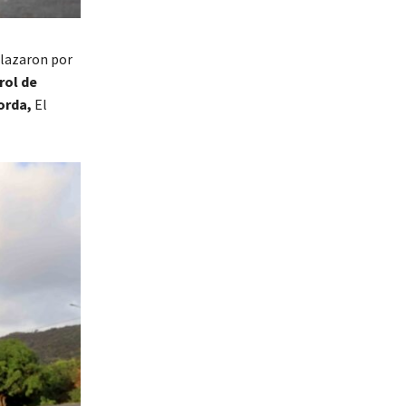
plazaron por
rol de
orda,
El