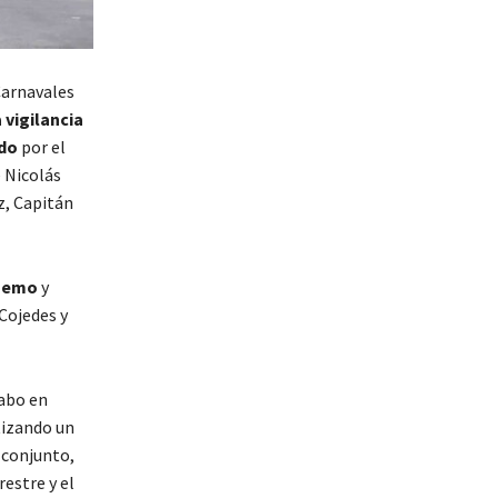
Carnavales
 vigilancia
ado
por el
 Nicolás
z, Capitán
anemo
y
Cojedes y
cabo en
tizando un
 conjunto,
restre y el