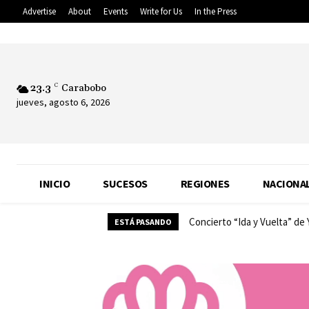
Advertise
About
Events
Write for Us
In the Press
23.3
C
Carabobo
jueves, agosto 6, 2026
INICIO
SUCESOS
REGIONES
NACIONA
Concierto “Ida y Vuelta” de
ESTÁ PASANDO