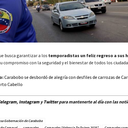
ue busca garantizar a los
temporadistas un feliz regreso a sus 
u compromiso con la seguridad y el bienestar de todos los ciudada
o:
Carabobo se desbordó de alegría con desfiles de carrozas de Ca
erto Cabello
elegram
,
Instagram
y
Twitter
para mantenerte al día con las noti
sa Gobernación de Carabobo
 de Carnaval
carnavales
Carnavales “Valencia Te Quiero 2025”
Carnavales comu