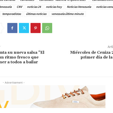
Venezuela
CNV
noticias 24
noticias hoy
Noticias Venezuela
noticias ven
temporadistas
últimas noticias
venezuela último minuto
r
Art
nta su nueva salsa “El
Miércoles de Ceniza 
n ritmo fresco que
primer día de l
er a todos a bailar
- Advertisement -