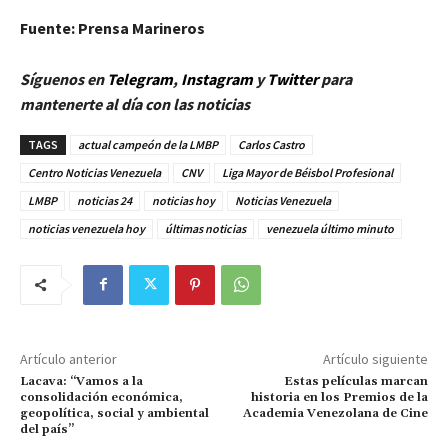
Fuente:
Prensa Marineros
Síguenos en
Telegram
,
Instagram
y
Twitter
para
mantenerte al día con las noticias
TAGS
actual campeón de la LMBP
Carlos Castro
Centro Noticias Venezuela
CNV
Liga Mayor de Béisbol Profesional
LMBP
noticias 24
noticias hoy
Noticias Venezuela
noticias venezuela hoy
últimas noticias
venezuela último minuto
Artículo anterior
Artículo siguiente
Lacava: “Vamos a la
Estas películas marcan
consolidación económica,
historia en los Premios de la
geopolítica, social y ambiental
Academia Venezolana de Cine
del país”