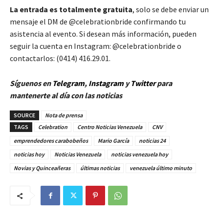
La entrada es totalmente gratuita
, solo se debe enviar un
mensaje el DM de @celebrationbride confirmando tu
asistencia al evento. Si desean más información, pueden
seguir la cuenta en Instagram: @celebrationbride o
contactarlos: (0414) 416.29.01.
Síguenos en
Telegram
,
Instagram
y
Twitt
er
para
mantenerte al día con las noticias
SOURCE
Nota de prensa
TAGS
Celebration
Centro Noticias Venezuela
CNV
emprendedores carabobeños
Mario García
noticias 24
noticias hoy
Noticias Venezuela
noticias venezuela hoy
Novias y Quinceañeras
últimas noticias
venezuela último minuto