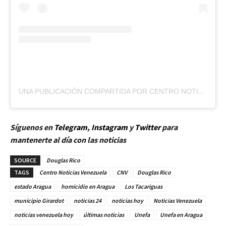
UNA PUBLICACIÓN COMPARTIDA POR CENTRO NOTICIAS VENEZUELA (@CENTRONOTICIASVZLA)
Síguenos en
Telegram
,
Instagram
y
Twitt
er
para
mantenerte al día con las noticias
SOURCE
Douglas Rico
TAGS
Centro Noticias Venezuela
CNV
Douglas Rico
estado Aragua
homicidio en Aragua
Los Tacariguas
municipio Girardot
noticias 24
noticias hoy
Noticias Venezuela
noticias venezuela hoy
últimas noticias
Unefa
Unefa en Aragua