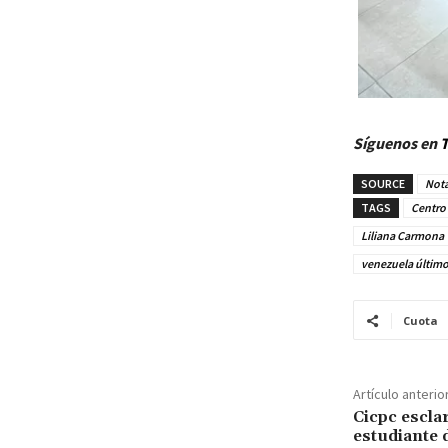
Síguenos en
T
SOURCE
Nota
TAGS
Centro 
Liliana Carmona
venezuela últim
Cuota
Artículo anterio
Cicpc escla
estudiante 