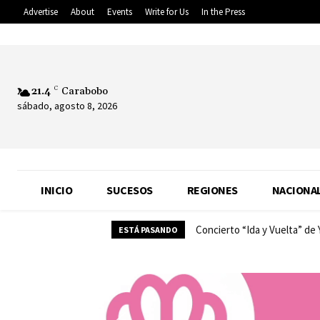
Advertise
About
Events
Write for Us
In the Press
21.4
C
Carabobo
sábado, agosto 8, 2026
INICIO
SUCESOS
REGIONES
NACIONA
Concierto “Ida y Vuelta” de
ESTÁ PASANDO