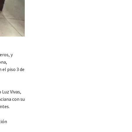
eros, y
ona,
 el piso 3 de
 Luz Vivas,
nciana con su
ntes.
ción