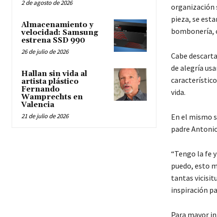
2 de agosto de 2026
organización s
pieza, se esta
Almacenamiento y
bombonería, c
velocidad: Samsung
estrena SSD 990
26 de julio de 2026
Cabe descarta
de alegría us
Hallan sin vida al
característico
artista plástico
Fernando
vida.
Wamprechts en
Valencia
21 de julio de 2026
En el mismo s
padre Antonio 
“Tengo la fe 
puedo, esto m
tantas vicisi
inspiración p
Para mayor in