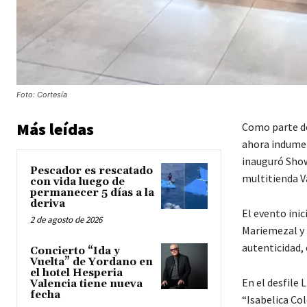
Foto: Cortesía
Más leídas
Como parte de
ahora indume
inauguró Show
Pescador es rescatado
multitienda V
con vida luego de
permanecer 5 días a la
deriva
El evento inic
2 de agosto de 2026
Mariemezal y 
autenticidad,
Concierto “Ida y
Vuelta” de Yordano en
el hotel Hesperia
En el desfile
Valencia tiene nueva
fecha
“Isabelica Col