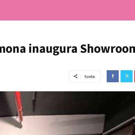
rmona inaugura Showroo
Cuota