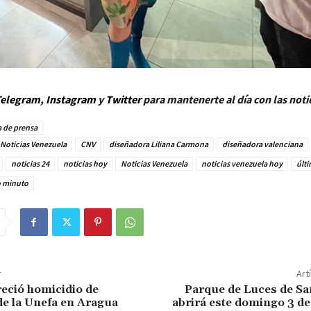
elegram
,
Instagram
y
Twitt
er
para mantenerte al día con las noti
 de prensa
Noticias Venezuela
CNV
diseñadora Liliana Carmona
diseñadora valenciana
noticias 24
noticias hoy
Noticias Venezuela
noticias venezuela hoy
últi
o minuto
r
Art
reció homicidio de
Parque de Luces de Sa
de la Unefa en Aragua
abrirá este domingo 3 d