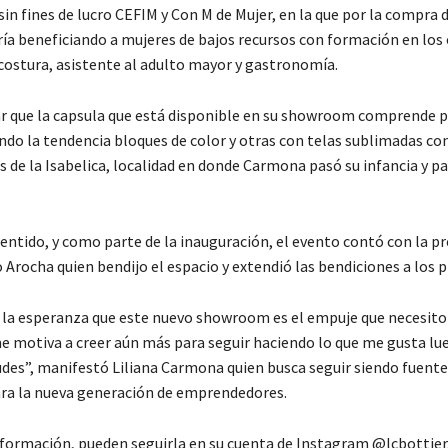
in fines de lucro CEFIM y Con M de Mujer, en la que por la compra 
ría beneficiando a mujeres de bajos recursos con formación en los 
ostura, asistente al adulto mayor y gastronomía.
r que la capsula que está disponible en su showroom comprende p
ando la tendencia bloques de color y otras con telas sublimadas 
s de la Isabelica, localidad en donde Carmona pasó su infancia y pa
entido, y como parte de la inauguración, el evento contó con la pr
Arocha quien bendijo el espacio y extendió las bendiciones a los 
y la esperanza que este nuevo showroom es el empuje que necesito 
e motiva a creer aún más para seguir haciendo lo que me gusta lu
tudes”, manifestó Liliana Carmona quien busca seguir siendo fuente
ara la nueva generación de emprendedores.
formación, pueden seguirla en su cuenta de Instagram @lcbottier