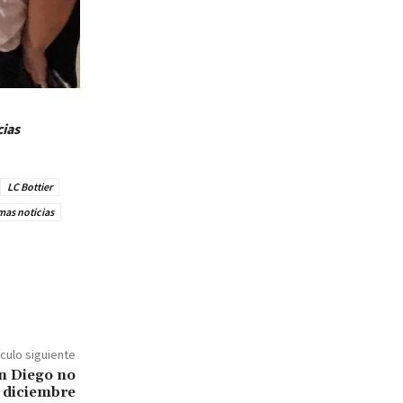
cias
LC Bottier
mas noticias
ículo siguiente
n Diego no
e diciembre