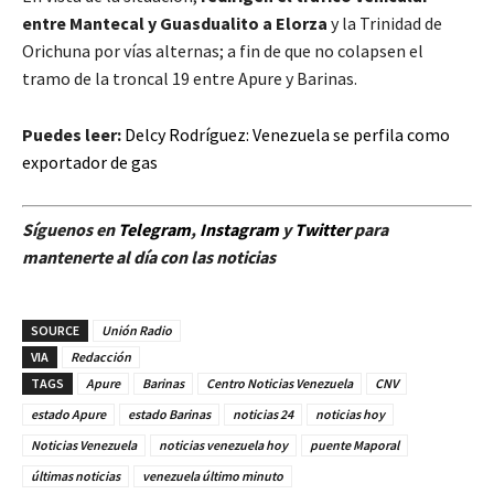
entre Mantecal y Guasdualito a Elorza
y la Trinidad de
Orichuna por vías alternas; a fin de que no colapsen el
tramo de la troncal 19 entre Apure y Barinas.
Puedes leer:
Delcy Rodríguez: Venezuela se perfila como
exportador de gas
Síguenos en
Telegram
,
Instagram
y
Twitter
para
mantenerte al día con las noticias
SOURCE
Unión Radio
VIA
Redacción
TAGS
Apure
Barinas
Centro Noticias Venezuela
CNV
estado Apure
estado Barinas
noticias 24
noticias hoy
Noticias Venezuela
noticias venezuela hoy
puente Maporal
últimas noticias
venezuela último minuto