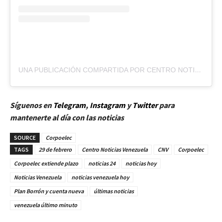
UNA PUBLICACIÓN COMPARTIDA POR CENTRO NOTICIAS VENEZUELA (@CENTRONOTICIASVZLA)
Síguenos en
Telegram
,
Instagram
y
Twitt
er
para
mantenerte al día con las noticias
SOURCE
Corpoelec
TAGS
29 de febrero
Centro Noticias Venezuela
CNV
Corpoelec
Corpoelec extiende plazo
noticias 24
noticias hoy
Noticias Venezuela
noticias venezuela hoy
Plan Borrón y cuenta nueva
últimas noticias
venezuela último minuto