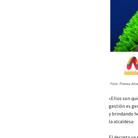
Foto: Prensa Alc
«Ellos son qu
gestión es ge
y brindando h
la alcaldesa.
El decreto ya 