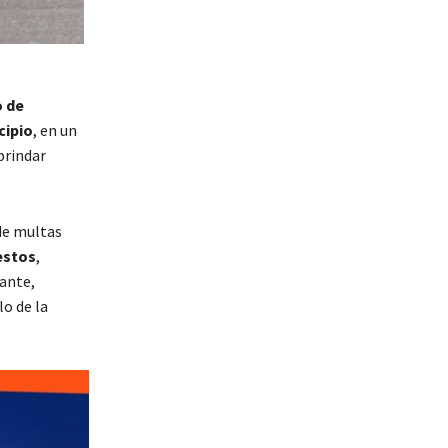
 de
cipio
, en un
brindar
de multas
estos
,
lante,
o de la