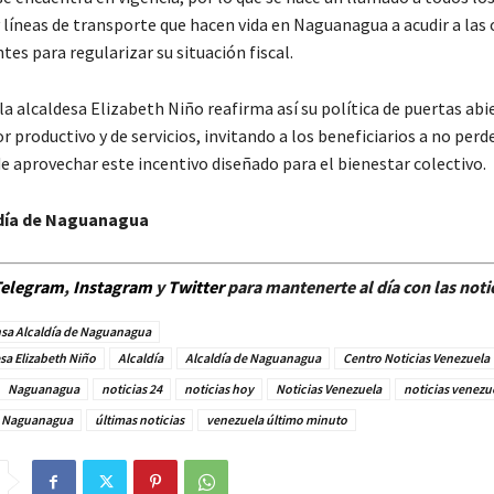
 líneas de transporte que hacen vida en Naguanagua a acudir a las 
es para regularizar su situación fiscal.
la alcaldesa Elizabeth Niño reafirma así su política de puertas abi
r productivo y de servicios, invitando a los beneficiarios a no perde
e aprovechar este incentivo diseñado para el bienestar colectivo.
día de Naguanagua
elegram
,
Instagram
y
Twitt
er
para mantenerte al día con las noti
sa Alcaldía de Naguanagua
sa Elizabeth Niño
Alcaldía
Alcaldía de Naguanagua
Centro Noticias Venezuela
Naguanagua
noticias 24
noticias hoy
Noticias Venezuela
noticias venezu
en Naguanagua
últimas noticias
venezuela último minuto