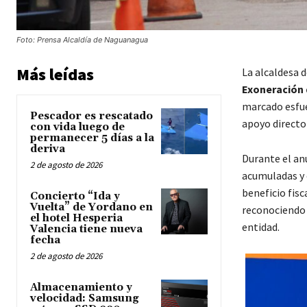
Foto: Prensa Alcaldía de Naguanagua
Más leídas
La alcaldesa 
Exoneración 
marcado esfue
Pescador es rescatado
apoyo directo 
con vida luego de
permanecer 5 días a la
deriva
Durante el an
2 de agosto de 2026
acumuladas y
beneficio fisc
Concierto “Ida y
Vuelta” de Yordano en
reconociendo 
el hotel Hesperia
entidad.
Valencia tiene nueva
fecha
2 de agosto de 2026
Almacenamiento y
velocidad: Samsung