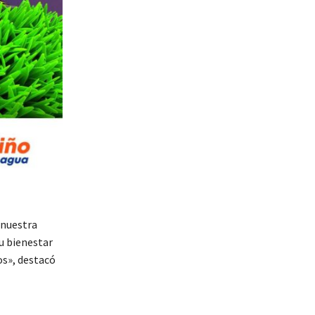
 nuestra
u bienestar
os», destacó
s