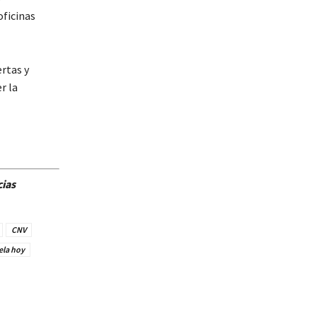
oficinas
ertas y
r la
cias
CNV
ela hoy