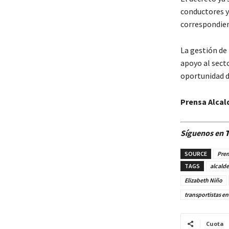
conductores y
correspondient
La gestión de 
apoyo al secto
oportunidad d
Prensa Alcal
Síguenos en
T
SOURCE
Pren
TAGS
alcalde
Elizabeth Niño
transportistas 
Cuota