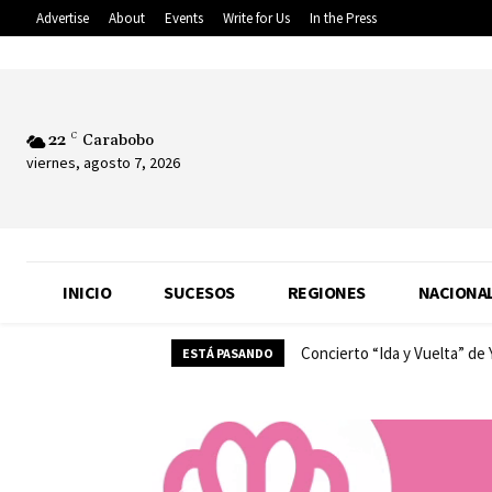
Advertise
About
Events
Write for Us
In the Press
22
C
Carabobo
viernes, agosto 7, 2026
INICIO
SUCESOS
REGIONES
NACIONA
Concierto “Ida y Vuelta” de
ESTÁ PASANDO