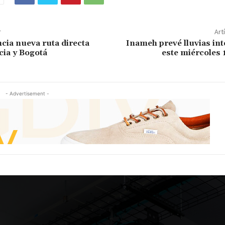
r
Art
ia nueva ruta directa
Inameh prevé lluvias in
cia y Bogotá
este miércoles 
- Advertisement -