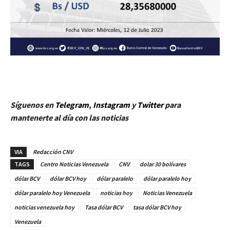
Síguenos en
Telegram
,
Instagram
y
Twitt
er
para
mantenerte al día con las noticias
VIA
Redacción CNV
TAGS
Centro Noticias Venezuela
CNV
dolar 30 bolívares
dólar BCV
dólar BCV hoy
dólar paralelo
dólar paralelo hoy
dólar paralelo hoy Venezuela
noticias hoy
Noticias Venezuela
noticias venezuela hoy
Tasa dólar BCV
tasa dólar BCV hoy
Venezuela