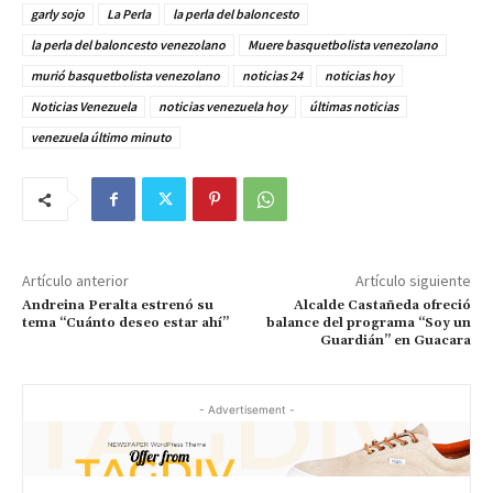
garly sojo
La Perla
la perla del baloncesto
la perla del baloncesto venezolano
Muere basquetbolista venezolano
murió basquetbolista venezolano
noticias 24
noticias hoy
Noticias Venezuela
noticias venezuela hoy
últimas noticias
venezuela último minuto
Artículo anterior
Artículo siguiente
Andreina Peralta estrenó su
Alcalde Castañeda ofreció
tema “Cuánto deseo estar ahí”
balance del programa “Soy un
Guardián” en Guacara
- Advertisement -