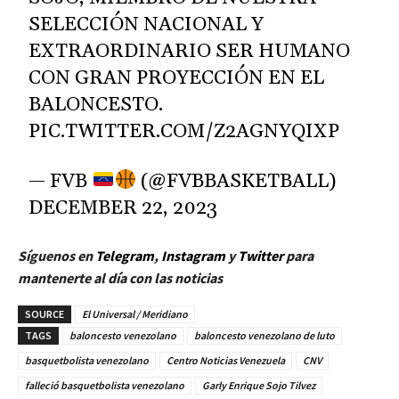
SELECCIÓN NACIONAL Y
EXTRAORDINARIO SER HUMANO
CON GRAN PROYECCIÓN EN EL
BALONCESTO.
PIC.TWITTER.COM/Z2AGNYQIXP
— FVB
(@FVBBASKETBALL)
DECEMBER 22, 2023
Síguenos en
Telegram
,
Instagram
y
Twitt
er
para
mantenerte al día con las noticias
SOURCE
El Universal / Meridiano
TAGS
baloncesto venezolano
baloncesto venezolano de luto
basquetbolista venezolano
Centro Noticias Venezuela
CNV
falleció basquetbolista venezolano
Garly Enrique Sojo Tilvez