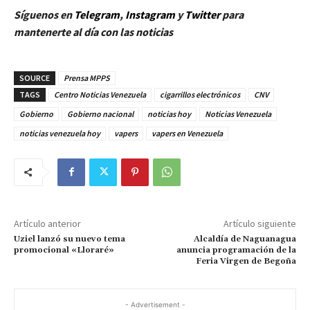
Síguenos en
Telegram
,
Instagram
y
Twitt
er
para
mantenerte al día con las noticias
SOURCE
Prensa MPPS
TAGS
Centro Noticias Venezuela
cigarrillos electrónicos
CNV
Gobierno
Gobierno nacional
noticias hoy
Noticias Venezuela
noticias venezuela hoy
vapers
vapers en Venezuela
Artículo anterior
Artículo siguiente
Uziel lanzó su nuevo tema
Alcaldía de Naguanagua
promocional «Lloraré»
anuncia programación de la
Feria Virgen de Begoña
- Advertisement -