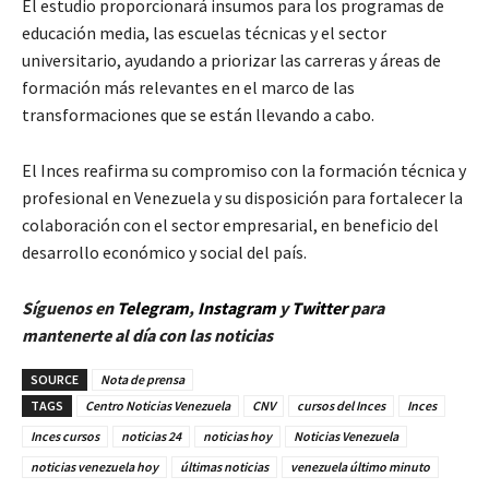
El estudio proporcionará insumos para los programas de
educación media, las escuelas técnicas y el sector
universitario, ayudando a priorizar las carreras y áreas de
formación más relevantes en el marco de las
transformaciones que se están llevando a cabo.
El Inces reafirma su compromiso con la formación técnica y
profesional en Venezuela y su disposición para fortalecer la
colaboración con el sector empresarial, en beneficio del
desarrollo económico y social del país.
Síguenos en
Telegram
,
Instagram
y
Twitter
para
mantenerte al día con las noticias
SOURCE
Nota de prensa
TAGS
Centro Noticias Venezuela
CNV
cursos del Inces
Inces
Inces cursos
noticias 24
noticias hoy
Noticias Venezuela
noticias venezuela hoy
últimas noticias
venezuela último minuto