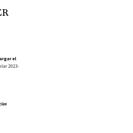
ER
argar el
olar 2023-
cias