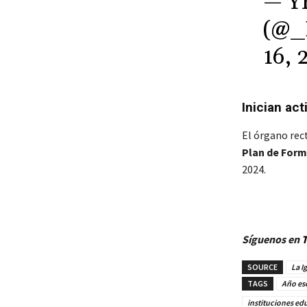
— Y
(@
16, 
Inician act
El órgano rect
Plan de For
2024.
Síguenos en
T
SOURCE
La I
TAGS
Año es
instituciones ed