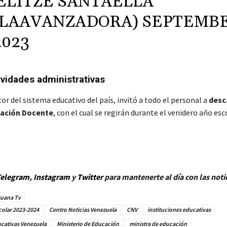
ELITZE SANTAELLA
_LAAVANZADORA)
SEPTEMB
2023
ividades administrativas
or del sistema educativo del país, invitó a todo el personal a
desc
mación Docente
, con el cual se regirán durante el venidero año esc
elegram
,
Instagram
y
Twitt
er
para mantenerte al día con las noti
guana Tv
colar 2023-2024
Centro Noticias Venezuela
CNV
instituciones educativas
ucativas Venezuela
Ministerio de Educación
ministra de educación