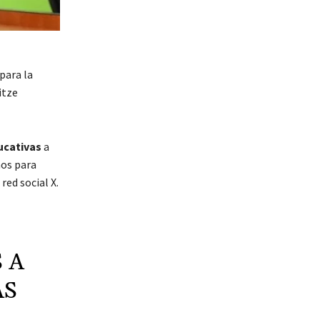
para la
itze
ucativas
a
mos para
red social X.
 A
AS