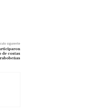
ículo siguiente
articiparon
 de costas
rabobeñas