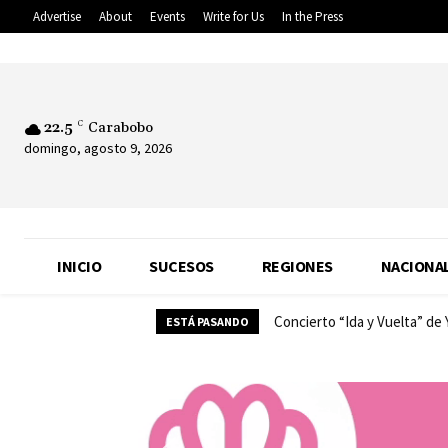
Advertise
About
Events
Write for Us
In the Press
22.5
C
Carabobo
domingo, agosto 9, 2026
INICIO
SUCESOS
REGIONES
NACIONA
Concierto “Ida y Vuelta” de
ESTÁ PASANDO