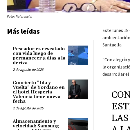
Foto: Referencial
Más leídas
Este lunes 18 
ambientación 
Santaella.
Pescador es rescatado
con vida luego de
permanecer 5 días a la
“Con alegría 
deriva
la organizaci
2 de agosto de 2026
desarrollar el
Concierto “Ida y
Vuelta” de Yordano en
CON
el hotel Hesperia
Valencia tiene nueva
fecha
EST
2 de agosto de 2026
LAS
Almacenamiento y
velocidad: Samsung
A L