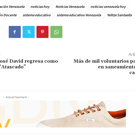
ación Venezuela
noticias hoy
Noticias Venezuela
noticias venezuela hoy
ón Docente
sistema educativo
sistema educativo Venezuela
Yelitze Santaella
r
Art
José David regresa como
Más de mil voluntarios p
 “Atascado”
en saneamiento
ca
- Advertisement -