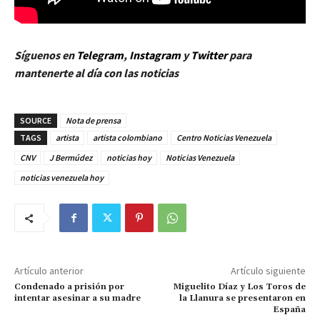
Síguenos en
Telegram
,
Instagram
y
Twitt
er
para
mantenerte al día con las noticias
SOURCE
Nota de prensa
TAGS
artista
artista colombiano
Centro Noticias Venezuela
CNV
J Bermúdez
noticias hoy
Noticias Venezuela
noticias venezuela hoy
Artículo anterior
Artículo siguiente
Condenado a prisión por
Miguelito Díaz y Los Toros de
intentar asesinar a su madre
la Llanura se presentaron en
España