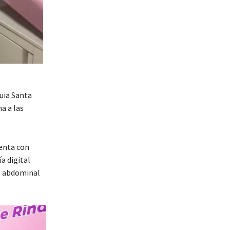
uia Santa
a a las
uenta con
a digital
, abdominal