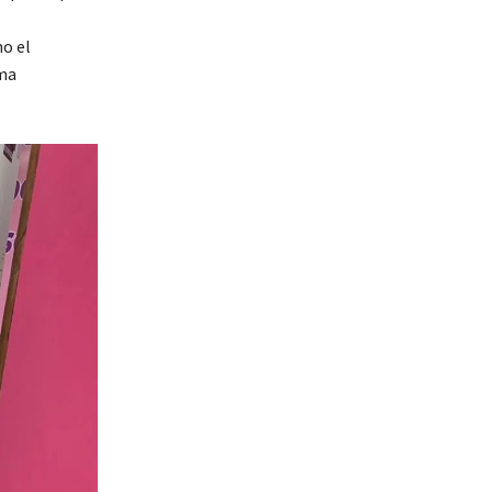
o el
ima