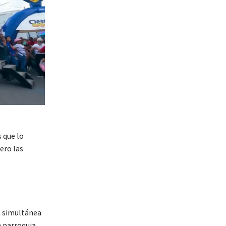
s que lo
ero las
a simultánea
a parroquia