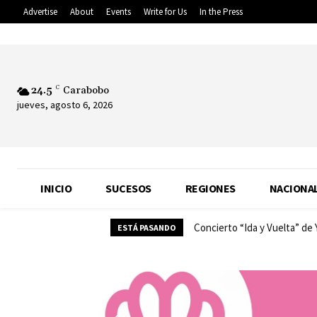
Advertise
About
Events
Write for Us
In the Press
24.5
C
Carabobo
jueves, agosto 6, 2026
INICIO
SUCESOS
REGIONES
NACIONA
Concierto “Ida y Vuelta” de 
Almacenamiento y veloci
ESTÁ PASANDO