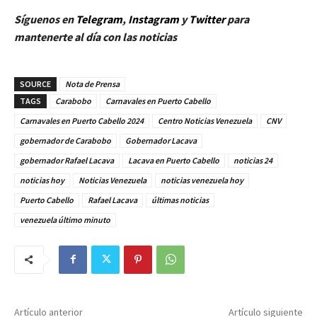
Síguenos en
Telegram
,
Instagram
y
Twitt
er
para
mantenerte al día con las noticias
SOURCE
Nota de Prensa
TAGS
Carabobo
Carnavales en Puerto Cabello
Carnavales en Puerto Cabello 2024
Centro Noticias Venezuela
CNV
gobernador de Carabobo
Gobernador Lacava
gobernador Rafael Lacava
Lacava en Puerto Cabello
noticias 24
noticias hoy
Noticias Venezuela
noticias venezuela hoy
Puerto Cabello
Rafael Lacava
últimas noticias
venezuela último minuto
Artículo anterior
Artículo siguiente