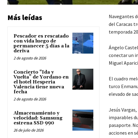
Más leídas
Navegantes de
del Caracas tr
temporada 202
Pescador es rescatado
con vida luego de
permanecer 5 días a la
Ángelo Castel
deriva
conectar un i
2 de agosto de 2026
Miguel Aparici
Concierto “Ida y
Vuelta” de Yordano en
El cuadro mele
el hotel Hesperia
turco Enmanuel
Valencia tiene nueva
fecha
elevado de sac
2 de agosto de 2026
Jesús Vargas, 
Almacenamiento y
imparables dur
velocidad: Samsung
estrena SSD 990
pasaporte. No
26 de julio de 2026
acciones en sé