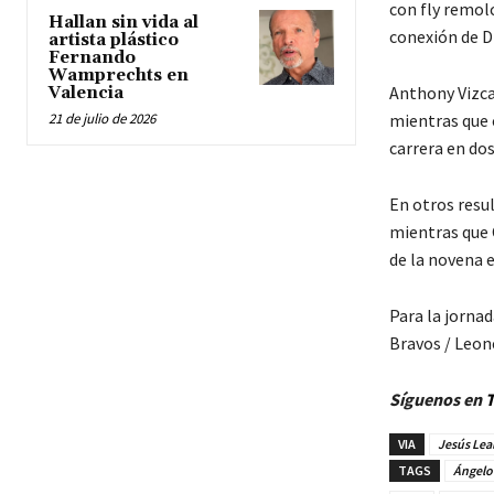
con fly remol
Hallan sin vida al
conexión de D
artista plástico
Fernando
Wamprechts en
Anthony Vizcay
Valencia
21 de julio de 2026
mientras que c
carrera en dos
En otros resul
mientras que C
de la novena 
Para la jornad
Bravos / Leon
Síguenos en
T
VIA
Jesús Lea
TAGS
Ángelo