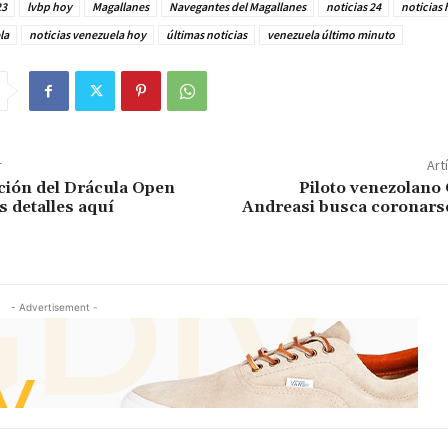
23
lvbp hoy
Magallanes
Navegantes del Magallanes
noticias 24
noticias 
la
noticias venezuela hoy
últimas noticias
venezuela último minuto
r
Art
ción del Drácula Open
Piloto venezolano
s detalles aquí
Andreasi busca coronar
- Advertisement -