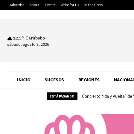
Advertise
About
Events
Write for Us
In the Press
22.1
C
Carabobo
sábado, agosto 8, 2026
INICIO
SUCESOS
REGIONES
NACIONA
Concierto “Ida y Vuelta” de
ESTÁ PASANDO