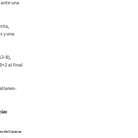
 ante una
ecta,
s y una
13-8),
×2 al final
allanes-
cias
s del Caracas