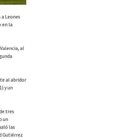
s a Leones
 en la
Valencia, al
egunda
te al abridor
) y un
de tres
o un
aló las
d Gutiérrez