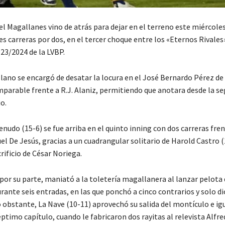
l Magallanes vino de atrás para dejar en el terreno este miércole
es carreras por dos, en el tercer choque entre los «Eternos Rivales»
3/2024 de la LVBP.
lano se encargó de desatar la locura en el José Bernardo Pérez de 
mparable frente a R.J. Alaniz, permitiendo que anotara desde la s
o.
nudo (15-6) se fue arriba en el quinto inning con dos carreras fren
 De Jesús, gracias a un cuadrangular solitario de Harold Castro (1
rificio de César Noriega.
por su parte, maniató a la toletería magallanera al lanzar pelota 
ante seis entradas, en las que ponchó a cinco contrarios y solo di
 obstante, La Nave (10-11) aprovechó su salida del montículo e igu
ptimo capítulo, cuando le fabricaron dos rayitas al relevista Alfre