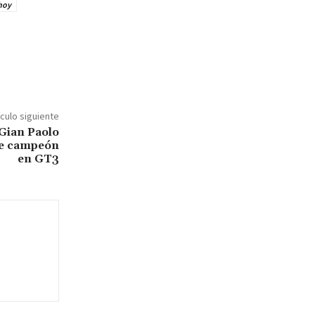
hoy
ículo siguiente
 Gian Paolo
se campeón
en GT3