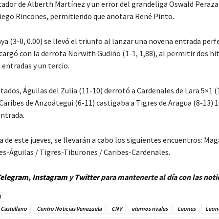
cador de Alberth Martínez y un error del grandeliga Oswald Peraza
iego Rincones, permitiendo que anotara René Pinto.
a (3-0, 0.00) se llevó el triunfo al lanzar una novena entrada perf
argó con la derrota Norwith Gudiño (1-1, 1,88), al permitir dos hit
 entradas y un tercio.
tados, Águilas del Zulia (11-10) derrotó a Cardenales de Lara 5×1 (
aribes de Anzoátegui (6-11) castigaba a Tigres de Aragua (8-13) 10
entrada.
a de este jueves, se llevarán a cabo los siguientes encuentros: Mag
es-Águilas / Tigres-Tiburones / Caribes-Cardenales.
elegram
,
Instagram
y
Twitter
para mantenerte al día con las noti
l
 Castellano
Centro Noticias Venezuela
CNV
eternos rivales
Leones
Leone