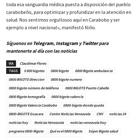
toda esa vanguardia médica puesta a disposición del pueblo
carabobeño, para optimizar y profundizar en la atención en
salud. Nos sentimos orgullosos aquí en Carabobo y ser
ejemplo a nivel nacional», manifestó Niño.
Síguenos en
Telegram
,
Instagram
y
Twitt
er
para
mantenerte al día con las noticias
VIA
Claudimar Flores
TAGS
0 800 bigotes
0800 bigote
0800 Bigote ambulancia
0800 BIGOTE direccion
0800 bigote numero
0800 bigote número de teléfono
0800 BIGOTE Puerto Cabello
0800 Bigote tomografía
0800 bigote valencia
0800 Bigote Valencia Carabobo
0800-bigote donde queda
0800-BIGOTE Guacara
Centro Noticias Venezuela
CNV
noticias 24
noticias hoy
Noticias Venezuela
noticias venezuela hoy
programa 0800-Bigote
Qué es el 0800 Bigote
Súper Bigote salud