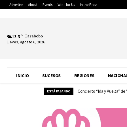
Advertise
About
Events
Write for Us
In the Press
21.5
C
Carabobo
jueves, agosto 6, 2026
INICIO
SUCESOS
REGIONES
NACIONA
Concierto “Ida y Vuelta” de
ESTÁ PASANDO