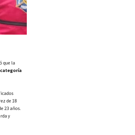
 que la
 categoría
ficados
rez de 18
e 23 años.
rda y