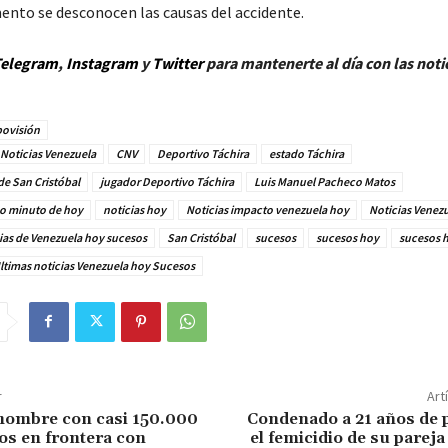
nto se desconocen las causas del accidente.
elegram
,
Instagram
y
Twitt
er
para mantenerte al día con las noti
ovisión
Noticias Venezuela
CNV
Deportivo Táchira
estado Táchira
de San Cristóbal
jugador Deportivo Táchira
Luis Manuel Pacheco Matos
mo minuto de hoy
noticias hoy
Noticias impacto venezuela hoy
Noticias Venez
cias de Venezuela hoy sucesos
San Cristóbal
sucesos
sucesos hoy
sucesos 
ltimas noticias Venezuela hoy Sucesos
r
Art
hombre con casi 150.000
Condenado a 21 años de 
sos en frontera con
el femicidio de su parej