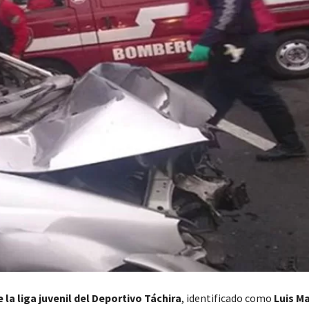
 la liga juvenil del Deportivo Táchira
, identificado como
Luis M