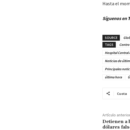
Hasta el mome
Síguenos en
T
SOURCE
Glob
TAGS
Centro 
Hospital Central 
Noticias de últi
Principales noti
última hora
Ú
Cuota
Artículo anterio
Detienen a 
dólares fal