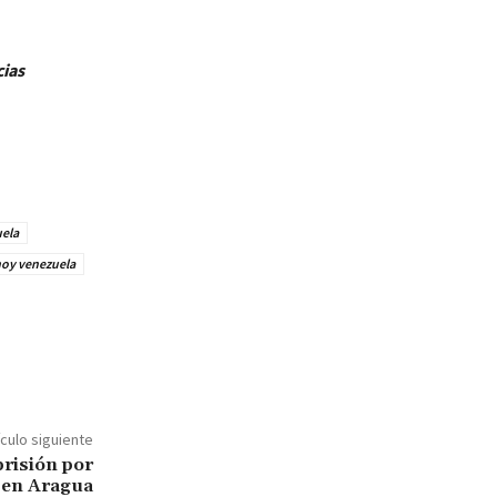
cias
uela
hoy venezuela
ículo siguiente
prisión por
a en Aragua