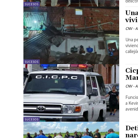
delict
SUCESOS
Una
viv
CNV - A
Una pe
vivien
callejó
SUCESOS
Cic
Mar
CNV - A
Funcio
a Kevi
avenid
SUCESOS
Det
nar