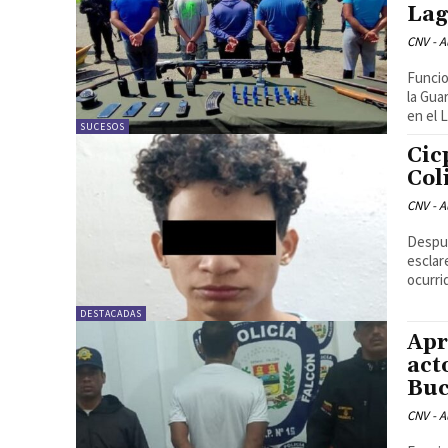
Lag
CNV - A
Funcio
la Gua
en el 
SUCESOS
Cic
Col
CNV - A
Despué
esclar
ocurrid
DESTACADAS
Apr
act
Buc
CNV - A