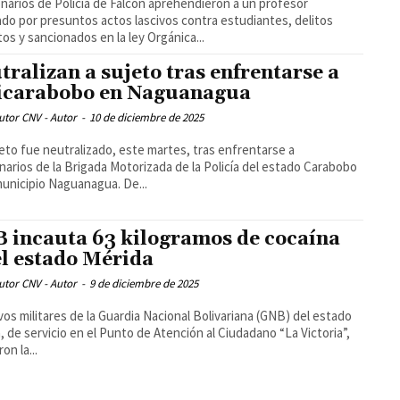
narios de Policía de Falcón aprehendieron a un profesor
ado por presuntos actos lascivos contra estudiantes, delitos
tos y sancionados en la ley Orgánica...
tralizan a sujeto tras enfrentarse a
icarabobo en Naguanagua
utor CNV - Autor
-
10 de diciembre de 2025
eto fue neutralizado, este martes, tras enfrentarse a
narios de la Brigada Motorizada de la Policía del estado Carabobo
en el municipio Naguanagua. De...
 incauta 63 kilogramos de cocaína
el estado Mérida
utor CNV - Autor
-
9 de diciembre de 2025
vos militares de la Guardia Nacional Bolivariana (GNB) del estado
, de servicio en el Punto de Atención al Ciudadano “La Victoria”,
ron la...