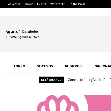
Advertise
About
Events
Write for Us
In the Press
21.4
C
Carabobo
jueves, agosto 6, 2026
INICIO
SUCESOS
REGIONES
NACIONA
Concierto “Ida y Vuelta” de
ESTÁ PASANDO