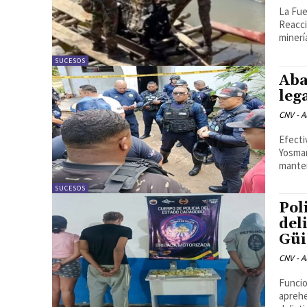
La Fue
Reacci
minería
SUCESOS
Aba
leg
CNV - A
Efecti
Yosmar
manten
SUCESOS
Pol
del
Güi
CNV - A
Funcio
aprehe