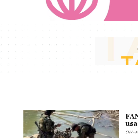
FAN
usa
CNV - A