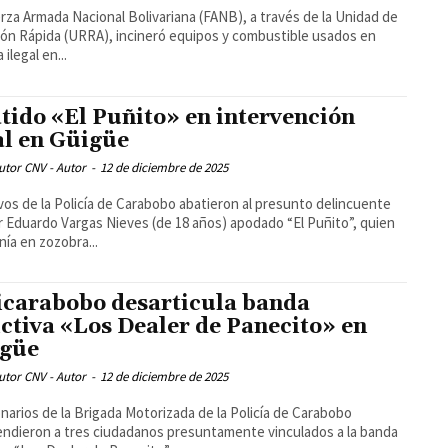
rza Armada Nacional Bolivariana (FANB), a través de la Unidad de
ón Rápida (URRA), incineró equipos y combustible usados en
 ilegal en...
tido «El Puñito» en intervención
al en Güigüe
utor CNV - Autor
-
12 de diciembre de 2025
vos de la Policía de Carabobo abatieron al presunto delincuente
 Eduardo Vargas Nieves (de 18 años) apodado “El Puñito”, quien
ía en zozobra...
icarabobo desarticula banda
ictiva «Los Dealer de Panecito» en
güe
utor CNV - Autor
-
12 de diciembre de 2025
narios de la Brigada Motorizada de la Policía de Carabobo
ndieron a tres ciudadanos presuntamente vinculados a la banda