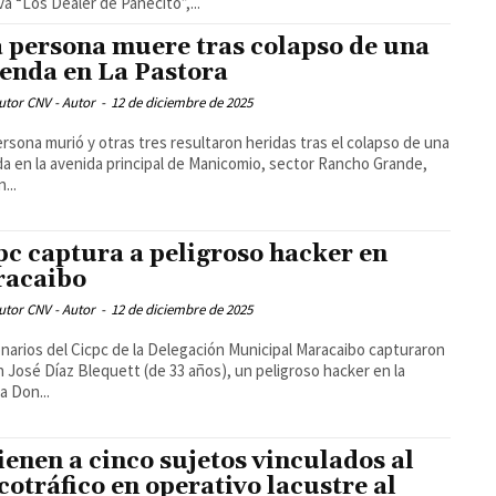
iva “Los Dealer de Panecito”,...
 persona muere tras colapso de una
ienda en La Pastora
utor CNV - Autor
-
12 de diciembre de 2025
rsona murió y otras tres resultaron heridas tras el colapso de una
da en la avenida principal de Manicomio, sector Rancho Grande,
n...
pc captura a peligroso hacker en
acaibo
utor CNV - Autor
-
12 de diciembre de 2025
narios del Cicpc de la Delegación Municipal Maracaibo capturaron
n José Díaz Blequett (de 33 años), un peligroso hacker en la
a Don...
ienen a cinco sujetos vinculados al
cotráfico en operativo lacustre al