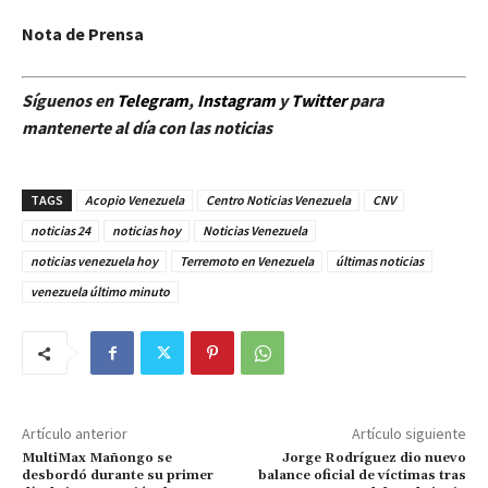
Nota de Prensa
Síguenos en
Telegram
,
Instagram
y
Twitt
er
para
mantenerte al día con las noticias
TAGS
Acopio Venezuela
Centro Noticias Venezuela
CNV
noticias 24
noticias hoy
Noticias Venezuela
noticias venezuela hoy
Terremoto en Venezuela
últimas noticias
venezuela último minuto
Artículo anterior
Artículo siguiente
MultiMax Mañongo se
Jorge Rodríguez dio nuevo
desbordó durante su primer
balance oficial de víctimas tras