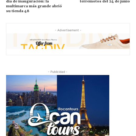
día de inauguración: la
terremotos del 24 de junio
multimarca más grande abrió
su tienda 48
- Advertisement -
- Publicidad -