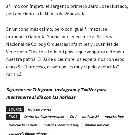
afirmó con ímpetu el sargento primero Jairo José Hurtado,
perteneciente a la Milicia de Venezuela.
En un tono más calmo, pero con igual firmeza, se
pronunció Gabriela García, perteneciente al Sistema
Nacional de Coros y Orquestas Infantiles y Juveniles de
Venezuela. “Invitó a todo mi país, a que vengan a defender
nuestra patria. El 03 de diciembre los esperamos con esos
cinco Sí. El proceso, de verdad, es muy rápido y sencillo”,
ratificó.
Síguenos en
Telegram
,
Instagram
y
Twitt
er
para
mantenerte al día con las noticias
SOURCE
Nota de prensa
TAGS
Centro Noticias Venezuela
CNV
noticias 24
noticias hoy
Noticias Venezuela
noticias venezuela hoy
últimas noticias
venezuela último minuto