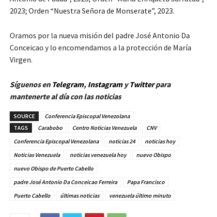
2023; Orden “Nuestra Señora de Monserate”, 2023.
Oramos por la nueva misión del padre José Antonio Da
Conceicao y lo encomendamos a la protección de María
Virgen.
Síguenos en
Telegram
,
Instagram
y
Twitt
er
para
mantenerte al día con las noticias
SOURCE
Conferencia Episcopal Venezolana
TAGS
Carabobo
Centro Noticias Venezuela
CNV
Conferencia Episcopal Venezolana
noticias 24
noticias hoy
Noticias Venezuela
noticias venezuela hoy
nuevo Obispo
nuevo Obispo de Puerto Cabello
padre José Antonio Da Conceicao Ferreira
Papa Francisco
Puerto Cabello
últimas noticias
venezuela último minuto