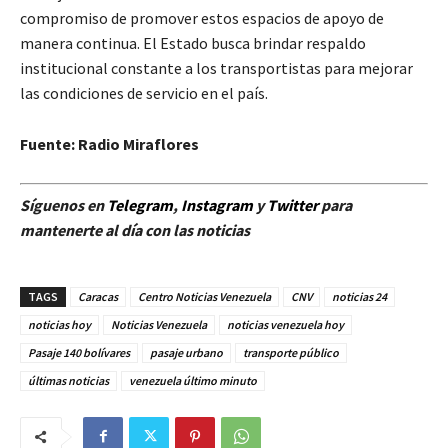
compromiso de promover estos espacios de apoyo de
manera continua. El Estado busca brindar respaldo
institucional constante a los transportistas para mejorar
las condiciones de servicio en el país.
Fuente: Radio Miraflores
Síguenos en
Telegram
,
Instagram
y
Twitt
er
para
mantenerte al día con las noticias
TAGS
Caracas
Centro Noticias Venezuela
CNV
noticias 24
noticias hoy
Noticias Venezuela
noticias venezuela hoy
Pasaje 140 bolívares
pasaje urbano
transporte público
últimas noticias
venezuela último minuto