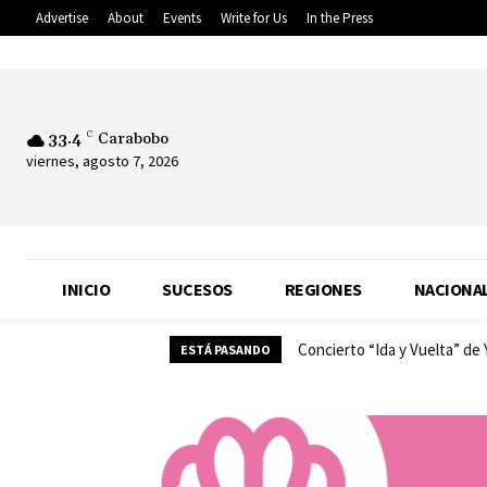
Advertise
About
Events
Write for Us
In the Press
33.4
C
Carabobo
viernes, agosto 7, 2026
INICIO
SUCESOS
REGIONES
NACIONA
Concierto “Ida y Vuelta” de Y
Almacenamiento y velocid
ESTÁ PASANDO