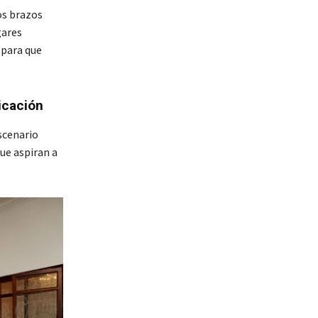
os brazos
gares
 para que
icación
escenario
ue aspiran a