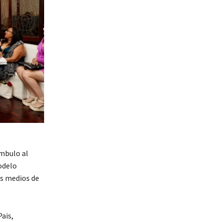
ámbulo al
odelo
os medios de
ais,