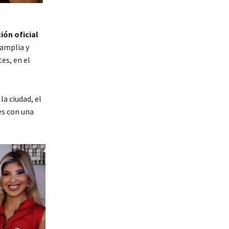
ón oficial
 amplia y
es, en el
a ciudad, el
es con una