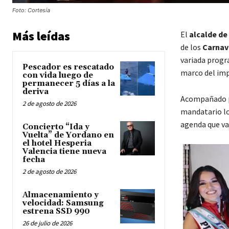
Foto: Cortesía
Más leídas
El
alcalde de
de los
Carnava
variada progra
Pescador es rescatado
marco del imp
con vida luego de
permanecer 5 días a la
deriva
Acompañado po
2 de agosto de 2026
mandatario lo
agenda que va
Concierto “Ida y
Vuelta” de Yordano en
el hotel Hesperia
Valencia tiene nueva
fecha
2 de agosto de 2026
Almacenamiento y
velocidad: Samsung
estrena SSD 990
26 de julio de 2026