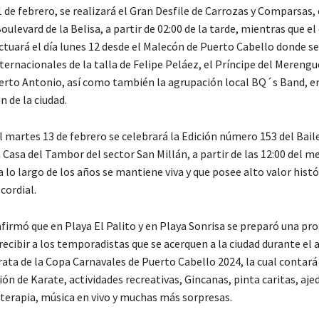
de febrero, se realizará el Gran Desfile de Carrozas y Comparsas, e
oulevard de la Belisa, a partir de 02:00 de la tarde, mientras que e
ctuará el día lunes 12 desde el Malecón de Puerto Cabello donde se
nternacionales de la talla de Felipe Peláez, el Príncipe del Meren
erto Antonio, así como también la agrupación local BQ´s Band, e
 de la ciudad.
 martes 13 de febrero se celebrará la Edición número 153 del Baile
Casa del Tambor del sector San Millán, a partir de las 12:00 del m
a lo largo de los años se mantiene viva y que posee alto valor histó
cordial.
afirmó que en Playa El Palito y en Playa Sonrisa se preparó una p
recibir a los temporadistas que se acerquen a la ciudad durante el 
rata de la Copa Carnavales de Puerto Cabello 2024, la cual contará
ión de Karate, actividades recreativas, Gincanas, pinta caritas, aje
terapia, música en vivo y muchas más sorpresas.