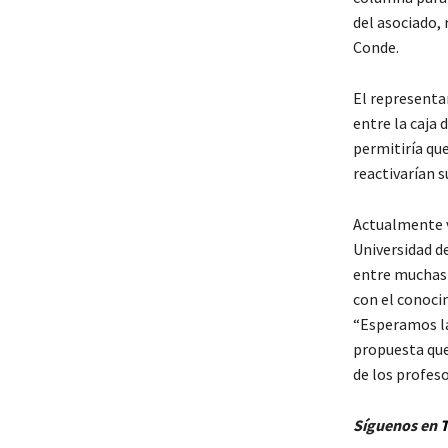
del asociado,
Conde.
El representan
entre la caja 
permitiría qu
reactivarían s
Actualmente va
Universidad de
entre muchas 
con el conoci
“Esperamos la
propuesta que 
de los profeso
Síguenos en
T