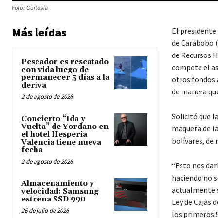
Foto: Cortesía
Más leídas
El presidente 
de Carabobo (I
de Recursos H
Pescador es rescatado
compete el asu
con vida luego de
permanecer 5 días a la
otros fondos a
deriva
de manera que
2 de agosto de 2026
Solicitó que l
Concierto “Ida y
Vuelta” de Yordano en
maqueta de la 
el hotel Hesperia
bolívares, de 
Valencia tiene nueva
fecha
2 de agosto de 2026
“Esto nos dar
haciendo no s
Almacenamiento y
actualmente s
velocidad: Samsung
estrena SSD 990
Ley de Cajas d
26 de julio de 2026
los primeros 