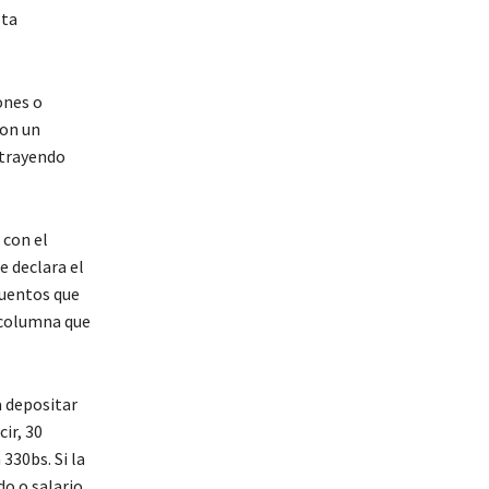
sta
ones o
son un
strayendo
 con el
e declara el
cuentos que
 columna que
a depositar
ir, 30
330bs. Si la
do o salario