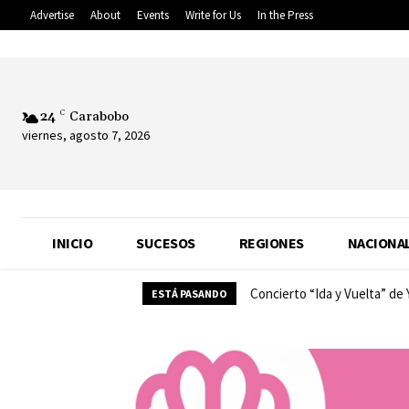
Advertise
About
Events
Write for Us
In the Press
24
C
Carabobo
viernes, agosto 7, 2026
INICIO
SUCESOS
REGIONES
NACIONA
Concierto “Ida y Vuelta” de
ESTÁ PASANDO