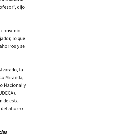
fesor”, dijo
l convenio
jador, lo que
ahorros y se
lvarado, la
sco Miranda,
no Nacional y
SUDECA).
n de esta
 del ahorro
cias