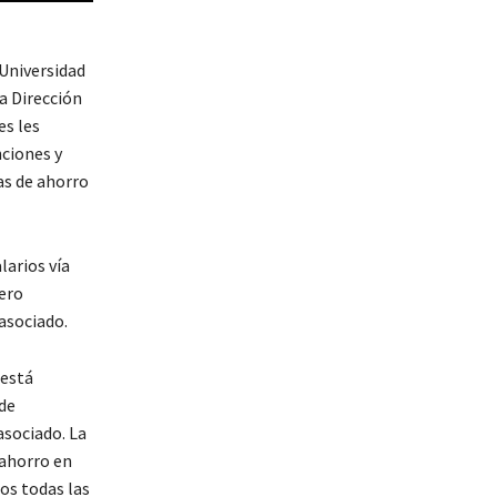
 Universidad
a Dirección
es les
nciones y
as de ahorro
larios vía
cero
 asociado.
 está
de
asociado. La
 ahorro en
os todas las