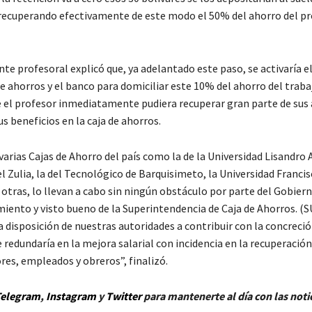
 recuperando efectivamente de este modo el 50% del ahorro del pro
te profesoral explicó que, ya adelantado este paso, se activaría e
de ahorros y el banco para domiciliar este 10% del ahorro del traba
e el profesor inmediatamente pudiera recuperar gran parte de sus 
us beneficios en la caja de ahorros.
rias Cajas de Ahorro del país como la de la Universidad Lisandro A
l Zulia, la del Tecnológico de Barquisimeto, la Universidad Franci
otras, lo llevan a cabo sin ningún obstáculo por parte del Gobier
miento y visto bueno de la Superintendencia de Caja de Ahorros. (
 disposición de nuestras autoridades a contribuir con la concreció
redundaría en la mejora salarial con incidencia en la recuperación
res, empleados y obreros”, finalizó.
elegram
,
Instagram
y
Twitt
er
para mantenerte al día con las noti