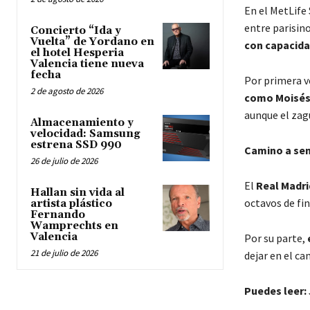
En el MetLife
entre parisin
Concierto “Ida y
Vuelta” de Yordano en
con capacida
el hotel Hesperia
Valencia tiene nueva
fecha
Por primera ve
2 de agosto de 2026
como Moisés
aunque el zag
Almacenamiento y
velocidad: Samsung
estrena SSD 990
Camino a sem
26 de julio de 2026
El
Real Madri
Hallan sin vida al
octavos de fi
artista plástico
Fernando
Wamprechts en
Valencia
Por su parte,
21 de julio de 2026
dejar en el ca
Puedes leer: