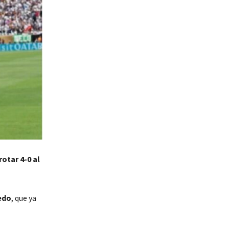
rotar 4-0 al
edo
, que ya