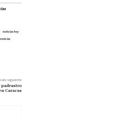
cias
noticias hoy
noticias
ículo siguiente
 padrastro
 en Caracas