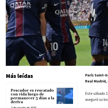
Más leídas
París Saint-G
Real Madrid,
Pescador es rescatado
Este sábado 13
con vida luego de
permanecer 5 días a la
aseguró su bo
deriva
2 de agosto de 2026