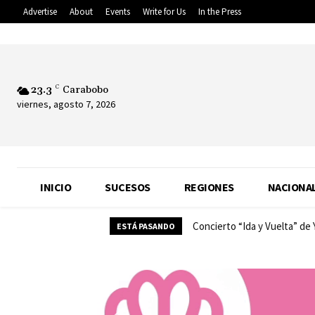
Advertise
About
Events
Write for Us
In the Press
23.3
C
Carabobo
viernes, agosto 7, 2026
INICIO
SUCESOS
REGIONES
NACIONA
Concierto “Ida y Vuelta” de
ESTÁ PASANDO