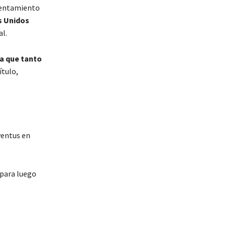
frentamiento
s Unidos
al.
ya que tanto
ítulo,
uventus en
para luego