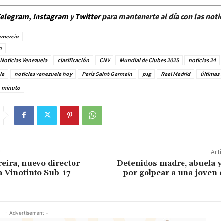
elegram
,
Instagram
y
Twitter
para mantenerte al día con las noti
omercio
n
Noticias Venezuela
clasificación
CNV
Mundial de Clubes 2025
noticias 24
la
noticias venezuela hoy
París Saint-Germain
psg
Real Madrid
últimas 
o minuto
r
Art
eira, nuevo director
Detenidos madre, abuela y
a Vinotinto Sub-17
por golpear a una joven
- Advertisement -