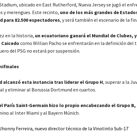
 Stadium, ubicado en East Rutherford, Nueva Jersey se jugó el en
os y merengues. Este recinto,
uno de los más grandes de Estado
d para 82.500 espectadores
, y será también el escenario de la fin
z en la historia,
un ecuatoriano ganará el Mundial de Clubes, 
 Caicedo
como Willian Pacho se enfrentarán en la definición del t
uero del PSG no estará por suspensión.
ifinales
d alcanzó esta instancia tras liderar el Grupo H
, superar a la J
nal y eliminar al Borussia Dortmund en cuartos.
el París Saint-Germain hizo lo propio encabezando el Grupo B,
mino al Inter Miami y al Bayern Múnich.
Jhonny Ferreira, nuevo director técnico de la Vinotinto Sub-17