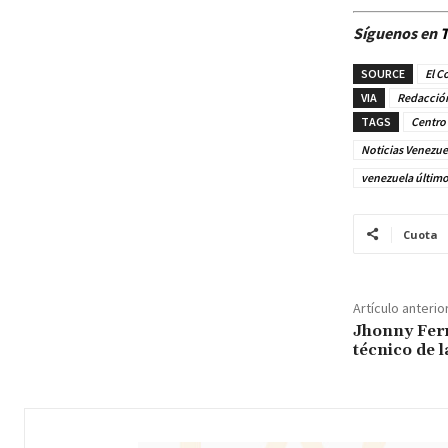
Síguenos en
T
SOURCE
El C
VIA
Redacció
TAGS
Centro 
Noticias Venezue
venezuela últim
Cuota
Artículo anterio
Jhonny Ferr
técnico de l