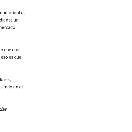
rendimiento,
diante un
 mercado
jo que cree
 eso es que
dores,
ciendo en el
cias