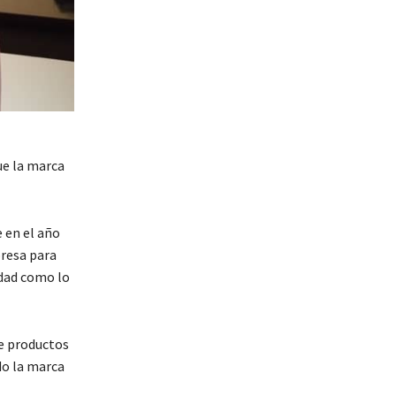
ue la marca
 en el año
presa para
idad como lo
e productos
ndo la marca