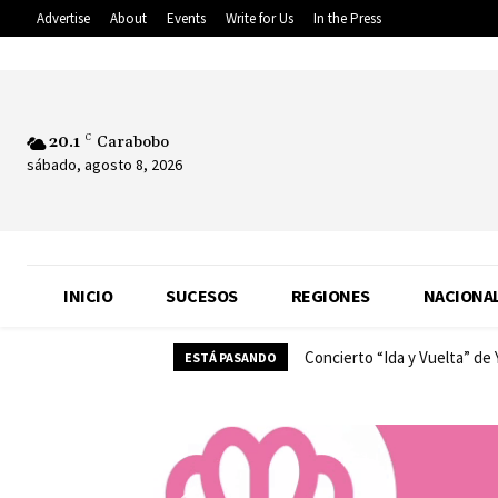
Advertise
About
Events
Write for Us
In the Press
20.1
C
Carabobo
sábado, agosto 8, 2026
INICIO
SUCESOS
REGIONES
NACIONA
Concierto “Ida y Vuelta” de
ESTÁ PASANDO