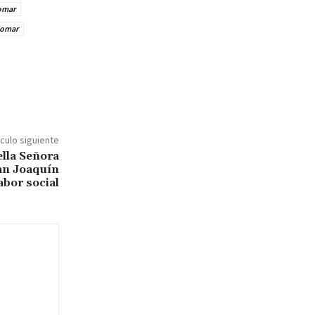
omar
iomar
ículo siguiente
ella Señora
an Joaquín
abor social