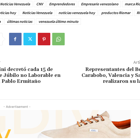
Noticias Venezuela
CNV
Emprendedores
Empresario venezolano
marca Ri
ticias hoy
Noticias Venezuela
noticias venezuela hoy
productos Riomar
R
a
últimas noticias
venezuela último minuto
r
Art
ini decretó cada 15 de
Representantes del B
e Júbilo no Laborable en
Carabobo, Valencia y S
 Pablo Ermitaño
realizaron su l
- Advertisement -