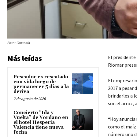
Foto: Cortesía
Más leídas
El presidente
Riomar prese
Pescador es rescatado
El empresario
con vida luego de
permanecer 5 días a la
2017 a pesar d
deriva
brindarles a 
2 de agosto de 2026
son el arroz, 
Concierto “Ida y
Vuelta” de Yordano en
“Hoy anuncia
el hotel Hesperia
como el maíz p
Valencia tiene nueva
fecha
número uno de 