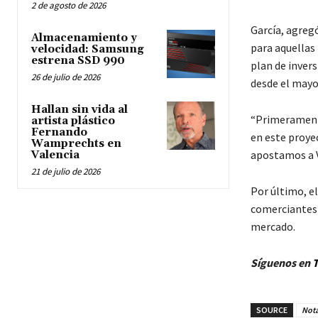
2 de agosto de 2026
García, agreg
Almacenamiento y
para aquellas
velocidad: Samsung
estrena SSD 990
plan de invers
26 de julio de 2026
desde el mayo
Hallan sin vida al
“Primeramente
artista plástico
Fernando
en este proye
Wamprechts en
apostamos a V
Valencia
21 de julio de 2026
Por último, e
comerciantes 
mercado.
Síguenos en
T
SOURCE
Nota