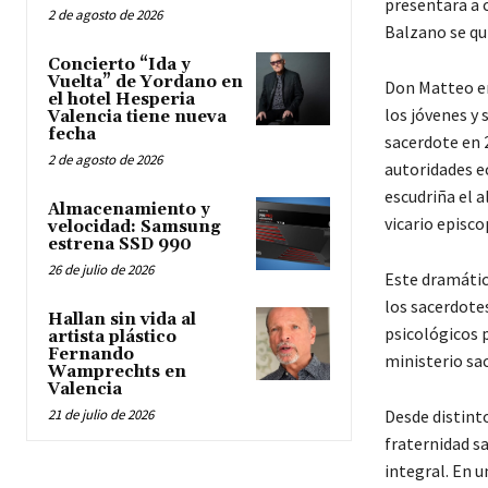
presentara a 
2 de agosto de 2026
Balzano se qui
Concierto “Ida y
Vuelta” de Yordano en
Don Matteo er
el hotel Hesperia
los jóvenes y
Valencia tiene nueva
fecha
sacerdote en 
2 de agosto de 2026
autoridades ec
escudriña el 
Almacenamiento y
vicario episco
velocidad: Samsung
estrena SSD 990
26 de julio de 2026
Este dramátic
los sacerdote
Hallan sin vida al
psicológicos p
artista plástico
Fernando
ministerio sac
Wamprechts en
Valencia
21 de julio de 2026
Desde distint
fraternidad s
integral. En 