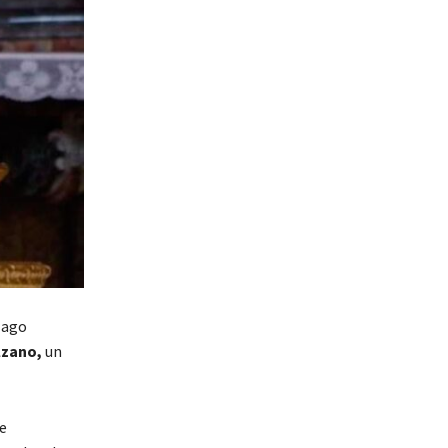
 lago
lzano,
un
se