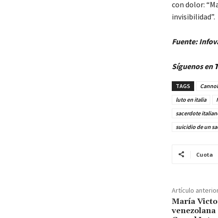
con dolor: “M
invisibilidad”.
Fuente: Infov
Síguenos en
T
TAGS
Canno
luto en italia
sacerdote italian
suicidio de un s
Cuota
Artículo anterio
María Victo
venezolana 