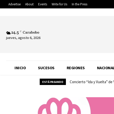
Advertise
About
Events
Write for Us
In the Press
24.5
C
Carabobo
jueves, agosto 6, 2026
INICIO
SUCESOS
REGIONES
NACIONA
Concierto “Ida y Vuelta” de
ESTÁ PASANDO