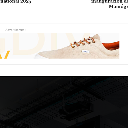
national 2025
inauguración d
Mamógra
- Advertisement -