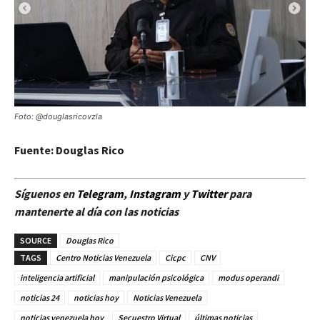
Foto: @douglasricovzla
Fuente: Douglas Rico
Síguenos en
Telegram
,
Instagram
y
Twitt
er
para
mantenerte al día con las noticias
SOURCE
Douglas Rico
TAGS
Centro Noticias Venezuela
Cicpc
CNV
inteligencia artificial
manipulación psicológica
modus operandi
noticias 24
noticias hoy
Noticias Venezuela
noticias venezuela hoy
Secuestro Virtual
últimas noticias