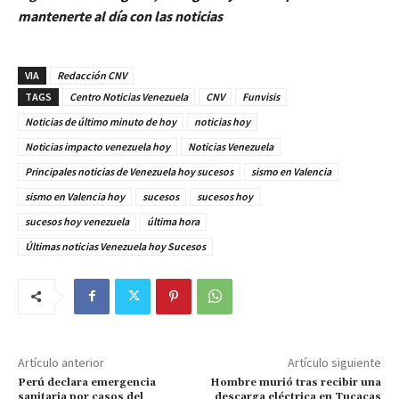
mantenerte al día con las noticias
VIA
Redacción CNV
TAGS
Centro Noticias Venezuela
CNV
Funvisis
Noticias de último minuto de hoy
noticias hoy
Noticias impacto venezuela hoy
Noticias Venezuela
Principales noticias de Venezuela hoy sucesos
sismo en Valencia
sismo en Valencia hoy
sucesos
sucesos hoy
sucesos hoy venezuela
última hora
Últimas noticias Venezuela hoy Sucesos
Artículo anterior
Artículo siguiente
Perú declara emergencia
Hombre murió tras recibir una
sanitaria por casos del
descarga eléctrica en Tucacas