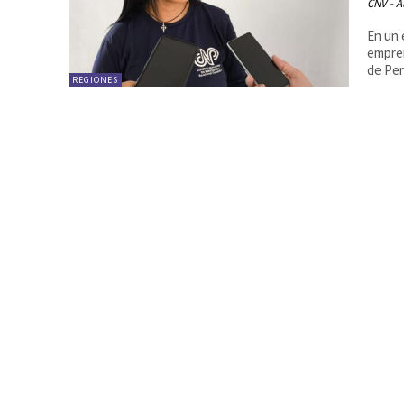
CNV - A
En un 
empren
de Per
REGIONES