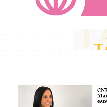
CNP
Mar
est