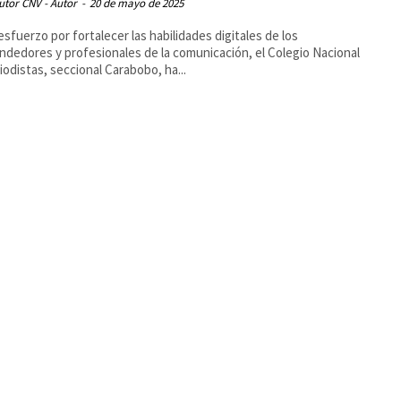
utor CNV - Autor
-
20 de mayo de 2025
esfuerzo por fortalecer las habilidades digitales de los
dedores y profesionales de la comunicación, el Colegio Nacional
iodistas, seccional Carabobo, ha...