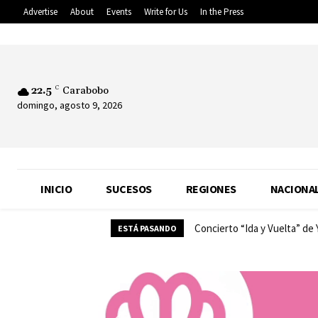
Advertise
About
Events
Write for Us
In the Press
22.5
C
Carabobo
domingo, agosto 9, 2026
INICIO
SUCESOS
REGIONES
NACIONA
Concierto “Ida y Vuelta” de
ESTÁ PASANDO