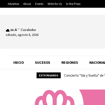
Advertise
About
Events
Write for Us
In the Press
21.6
C
Carabobo
sábado, agosto 8, 2026
INICIO
SUCESOS
REGIONES
NACIONA
Concierto “Ida y Vuelta” de
ESTÁ PASANDO