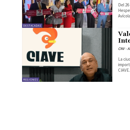
Del 26
Hesper
Avícola
DESTACADAS
Val
Int
CNV - A
La ciu
import
CIAVE..
REGIONES